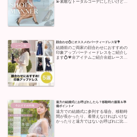
💫素敵なトータルコーデにしたいけど、
「どんな靴を履けばいいの？」「ローヒ
ールでも大丈夫？」マナーが沢山あって
選ぶのが難しいと悩む方も多いのではな
いでしょうか。😞この記事...
顔合わせ💍にオススメのパーティードレス👗💐
シーン別
結婚前のご両家の顔合わせにおすすめの
印象アップパーティードレスをご紹介し
ます💍💗🌼アイテムご紹介🌼総レースパ
ールボタン付きパーティードレスレース
ワンピース×リボンの組み合わせが可愛
い一着❣️袖と裾の丈も程よく、露出も少
ないので上品に着こなし...
遠方の結婚式にお呼ばれしたら？移動時の服装＆準
今おすすめ特集
備ポイント✔︎
遠方での結婚式に参列する場合、移動時
間が長かったり、着替えなければいけな
かったりと遠方ではないお呼ばれに比べ
て事前に準備しなければいけないことが
多いですよね💦今回は、遠方参列でも安
心して当日を迎えられるポイントをご紹