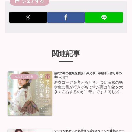
シェアする
関連記事
浴衣の帯の種類を解説！兵児帯・半幅帯・作り帯の
今おすすめ特集
違いとは？
浴衣コーデを考えるとき、つい浴衣の柄
や色に目が行きがちですが実は印象を大
きく左右するのが「帯」です！同じ浴衣
でも、合わせる帯によって大人っぽく見
えたり、かわいらしく見えたりと雰囲気
が大きく変わります☝🏻今回は、浴衣帯の
主な種類や特徴、なりた...
シックな色合いと気品漂う🍎✨スタイルが魅力のケー