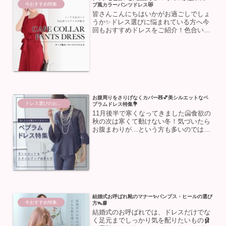
今おすすめ特集
プ風カラーパンツドレス😻
皆さんこんにちはいかがお過ごしでしょ
うか✨ドレス選びに悩まれている方へ今
回もおすすめドレスをご紹介！色合いや
素材など、それぞれに個性のある様々な
タイプのドレスがありますが、今注目し
たいのは≪ケープが一体化したドレス≫
海外セレブがよく着用して...
お腹周りをさりげなくカバー🧸💕美シルエットなペ
ドレス選びのお助け
プラムドレス特集💐
11月後半で寒くなってきました🥶食欲の
秋の次は寒くて動けない冬！気づいたら
お腹まわりが…という方も多いのではな
いでしょうか🧸💦今回は秋冬にもオスス
メなペプラムデザインのドレスをご紹
介！お腹まわりが気になるかたは是非チ
ェックしてみてください💕...
結婚式お呼ばれ靴のマナー✨パンプス・ヒールの選び
今おすすめ特集
方👠📘
結婚式のお呼ばれでは、ドレスだけでな
く足元までしっかり気を配りたいもの🩰