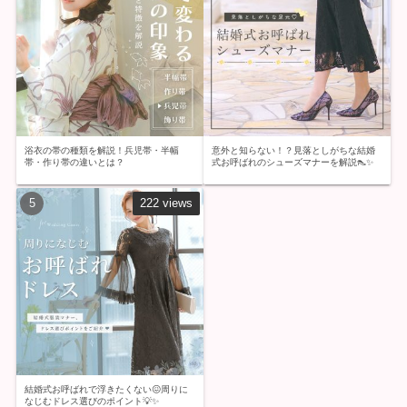
浴衣の帯の種類を解説！兵児帯・半幅
意外と知らない！？見落としがちな結婚
帯・作り帯の違いとは？
式お呼ばれのシューズマナーを解説👠✨
222 views
結婚式お呼ばれで浮きたくない😖周りに
なじむドレス選びのポイント💡✨