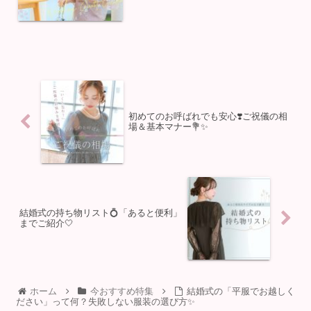
介します✨遠方から向かう...
初めてのお呼ばれでも安心❣️ご祝儀の相
場＆基本マナー💐✨
結婚式の持ち物リスト💍「あると便利」
までご紹介🤍
ホーム
今おすすめ特集
結婚式の「平服でお越しく
ださい」って何？失敗しない服装の選び方✨