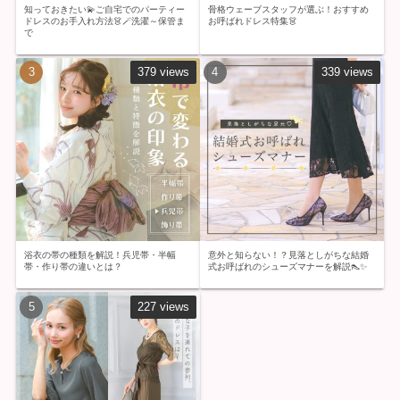
知っておきたい💫ご自宅でのパーティー
骨格ウェーブスタッフが選ぶ！おすすめ
ドレスのお手入れ方法👗🪄洗濯～保管ま
お呼ばれドレス特集👗
で
379 views
339 views
浴衣の帯の種類を解説！兵児帯・半幅
意外と知らない！？見落としがちな結婚
帯・作り帯の違いとは？
式お呼ばれのシューズマナーを解説👠✨
227 views