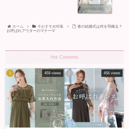
ホーム
今おすすめ特集
春の結婚式は何を羽織る？
お呼ばれアウターのマナー💡
Hot Contents
459 views
456 views