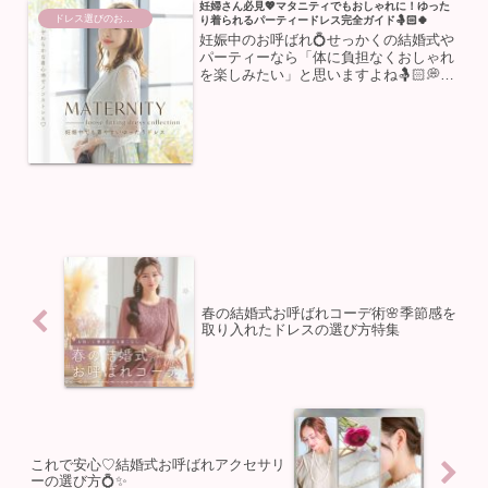
妊婦さん必見💖マタニティでもおしゃれに！ゆった
ドレス選びのお助け
り着られるパーティードレス完全ガイド🤱🏻🍀
妊娠中のお呼ばれ💍せっかくの結婚式や
パーティーなら「体に負担なくおしゃれ
を楽しみたい」と思いますよね🤱🏻💭こ
の記事では、マタニティ専用ではありま
せんが、妊娠中でも着やすい、ゆったり
シルエットのパーティードレスの選び方
とポイントをご紹介します...
春の結婚式お呼ばれコーデ術🌸季節感を
取り入れたドレスの選び方特集
これで安心♡結婚式お呼ばれアクセサリ
ーの選び方💍✨