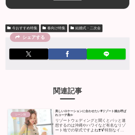
今おすすめ特集
春向け特集
結婚式・二次会
シェアする
関連記事
美しいロケーションに合わせたい❣️リゾート婚お呼ば
シーン別
れコーデ🏝️✨
リゾートウェディングと聞くとパッと連
想するのは沖縄やハワイなど有名なリゾ
ート地での挙式ですよね❣️🍹特別なイメ
ージはあるけど、普通の挙式との違いは