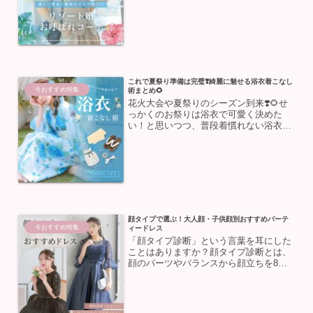
詳しく知らない…という方が多いのでは
ないでしょうか❓🧐そこで今回はリゾー
トウェディングにお呼ば...
これで夏祭り準備は完璧❣️綺麗に魅せる浴衣着こなし
今おすすめ特集
術まとめ🌻
花火大会や夏祭りのシーズン到来❣️🌻せ
っかくのお祭りは浴衣で可愛く決めた
い！と思いつつ、普段着慣れない浴衣は
「下着は何を着ればいい？」「歩くと足
が痛くなりそう…」など、分からないこ
とや不安も多いですよね💭そこで今回
は、大人の女性が浴衣を綺麗...
顔タイプで選ぶ！大人顔・子供顔別おすすめパーテ
今おすすめ特集
ィードレス
「顔タイプ診断」という言葉を耳にした
ことはありますか？顔タイプ診断とは、
顔のパーツやバランスから顔立ちを8タ
イプに分類する診断のこと。自分の顔立
ちの印象に合った服装やヘアスタイルを
選ぶことで、より魅力的に見せることが
できます✨今回は、子供顔...