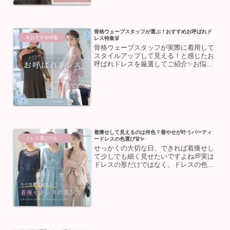
骨格ウェーブスタッフが選ぶ！おすすめお呼ばれド
今おすすめ特集
レス特集👗
骨格ウェーブスタッフが実際に着用して
スタイルアップして見える！と感じたお
呼ばれドレスを厳選してご紹介✨お悩み
をカバーしながら、魅力を引き立ててく
れるアイテムを集めました！骨格ウェー
ブの方はぜひ参考にしてみてください🤍
骨格ウェーブの特徴骨格ウ...
着痩せして見えるのは何色？着やせが叶うパーティ
ドレス選びのお助け
ードレスの色選び👗✨
せっかくの大切な日、できれば着痩せし
て少しでも細く見せたいですよね💭実は
ドレスの形だけではなく、ドレスの色選
びでもスタイルアップ効果が期待できる
んです✨今回は、着痩せが叶うおすすめ
のカラーや、選び方のコツをご紹介しま
すパーティーや結婚式のお...