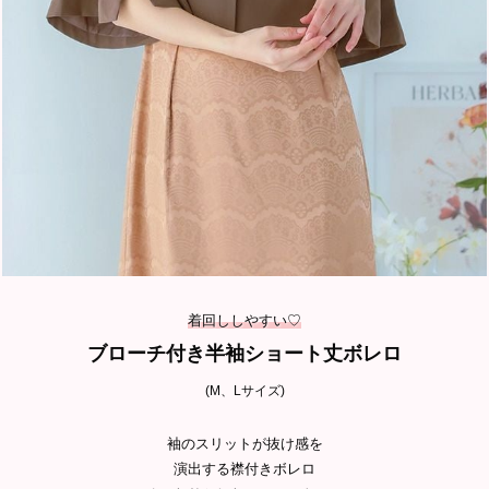
着回ししやすい♡
ブローチ付き半袖ショート丈ボレロ
(M、Lサイズ)
袖のスリットが抜け感を
演出する襟付きボレロ