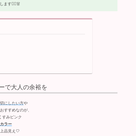
💁‍♀️👗
ーで大人の余裕を
切にしたい方
や
おすすめなのが、
くすみピンク
カラー
上品見え🤍