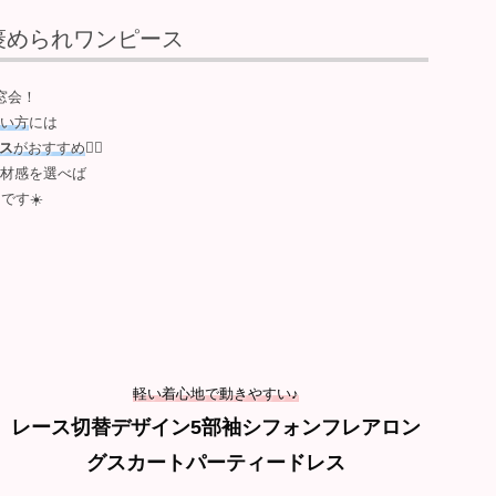
褒められワンピース
窓会！
い方
には
ス
がおすすめ
🙆‍♀️
材感を選べば
です☀️
軽い着心地で動きやすい♪
レース切替デザイン5部袖シフォンフレアロン
グスカートパーティードレス