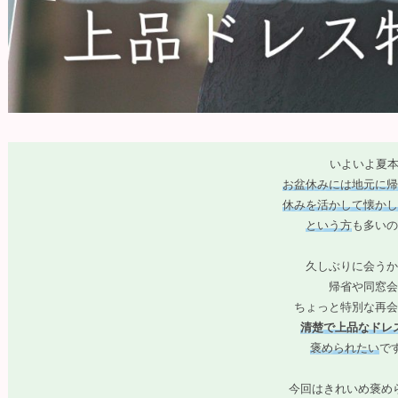
いよいよ夏本
お盆休みには地元に帰
休みを活かして懐かし
という方
も多いの
久しぶりに会うか
帰省や同窓会
ちょっと特別な再会
清楚で上品なドレ
褒められたい
です
今回はきれいめ褒め