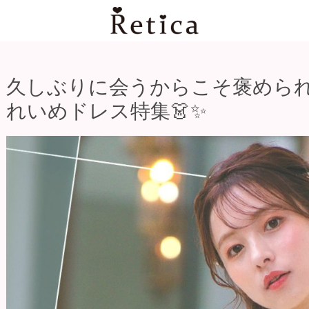
久しぶりに会うからこそ褒めら
れいめドレス特集👗✨