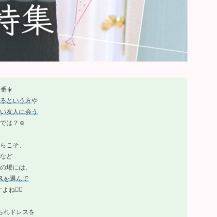
番☀️
るという方
や
い友人に会う
では？☺️
らこそ、
など
の場には、
ス
を選んで
よね🙂‍↕️
られドレスを