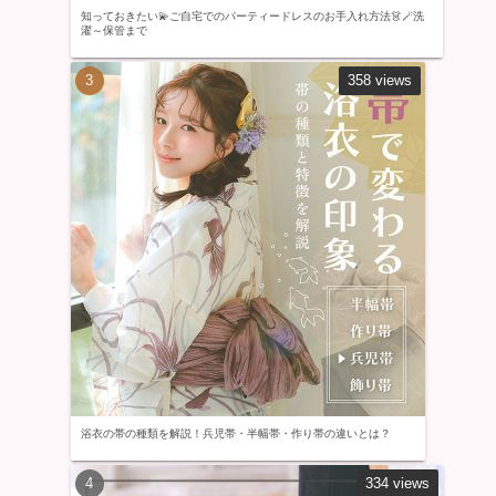
知っておきたい💫ご自宅でのパーティードレスのお手入れ方法👗🪄洗
濯～保管まで
358 views
浴衣の帯の種類を解説！兵児帯・半幅帯・作り帯の違いとは？
334 views