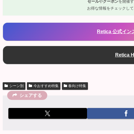
セール
や
クーポン
を開催す
お得な情報をチェックしてみて
Retica 公式イ
Retica 
シーン別
今おすすめ特集
春向け特集
シェアする