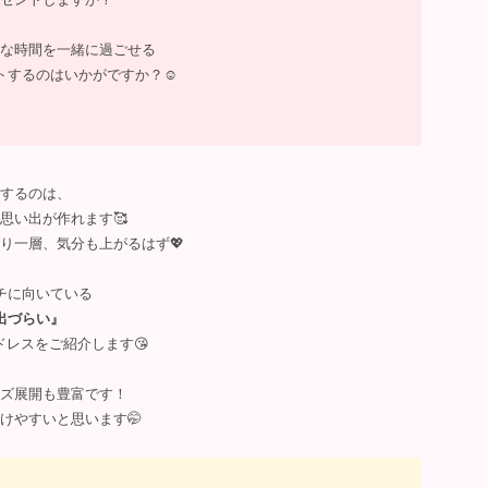
別な時間を一緒に過ごせる
するのはいかがですか？☺️
するのは、
思い出が作れます🥰
り一層、気分も上がるはず💖
チに向いている
出づらい』
レスをご紹介します😘
ズ展開も豊富です！
けやすいと思います🤭