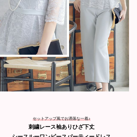
セットアップ風でお洒落な一着♪
刺繍レース袖ありひざ下丈
シースルーワンピースパーティードレ
ス