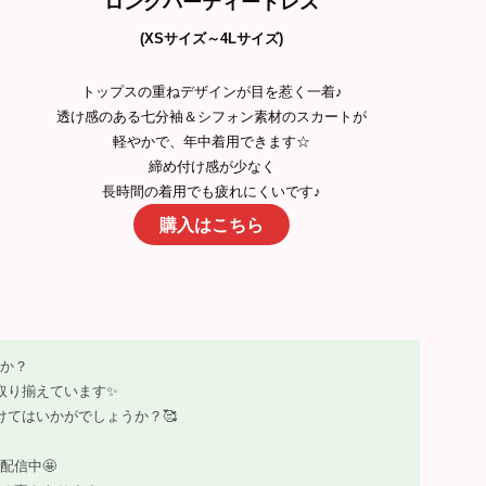
ロングパーティードレス
(XSサイズ～4Lサイズ)
トップスの重ねデザインが目を惹く一着♪
透け感のある七分袖＆シフォン素材のスカートが
軽やかで、年中着用できます☆
締め付け感が少なく
長時間の着用でも疲れにくいです♪
購入はこちら
か？
を取り揃えています✨
てはいかがでしょうか？🥰
配信中🤩