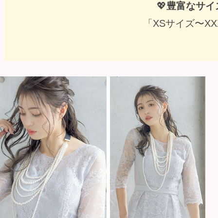
💖
豊富なサイ
「XSサイズ〜XX