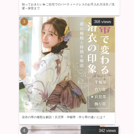
知っておきたい💫ご自宅でのパーティードレスのお手入れ方法👗🪄洗
濯～保管まで
368 views
浴衣の帯の種類を解説！兵児帯・半幅帯・作り帯の違いとは？
342 views