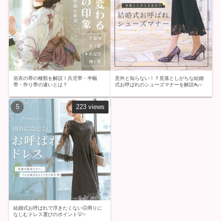
浴衣の帯の種類を解説！兵児帯・半幅
意外と知らない！？見落としがちな結婚
帯・作り帯の違いとは？
式お呼ばれのシューズマナーを解説👠✨
223 views
結婚式お呼ばれで浮きたくない😖周りに
なじむドレス選びのポイント💡✨