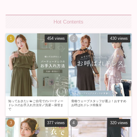
Hot Contents
454 views
430 views
知っておきたい💫ご自宅でのパーティー
骨格ウェーブスタッフが選ぶ！おすすめ
ドレスのお手入れ方法👗🪄洗濯～保管ま
お呼ばれドレス特集👗
で
377 views
320 views