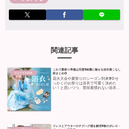
関連記事
これで夏祭り準備は完璧❣️綺麗に魅せる浴衣着こなし
今おすすめ特集
術まとめ🌻
花火大会や夏祭りのシーズン到来❣️🌻せ
っかくのお祭りは浴衣で可愛く決めた
い！と思いつつ、普段着慣れない浴衣は
「下着は何を着ればいい？」「歩くと足
が痛くなりそう…」など、分からないこ
とや不安も多いですよね💭そこで今回
は、大人の女性が浴衣を綺麗...
ドレスとアウターのチグハグ感を解消❣️春のボレロ・