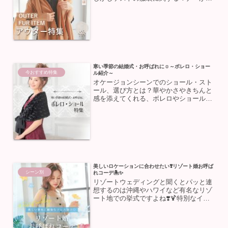
くどれを選べばいいか分か理にくいです
よね😭そこで今回は、冬に人気のファー
素材の扱い方と一緒にお呼ばれにぴった
りなアウターをご紹介💕ア...
寒い季節の結婚式・お呼ばれに☺～ボレロ・ショー
今おすすめ特集
ル紹介～
オケージョンシーンでのショール・スト
ール、選び方とは？華やかさやきちんと
感を添えてくれる、ボレロやショール、
ストール。これら羽織りものには、結婚
式や二次会などお呼ばれされたときのコ
ーデでにおいて重要な役割があります。
結婚式披露宴・二次会🥂に...
美しいロケーションに合わせたい❣️リゾート婚お呼ば
シーン別
れコーデ🏝️✨
リゾートウェディングと聞くとパッと連
想するのは沖縄やハワイなど有名なリゾ
ート地での挙式ですよね❣️🍹特別なイメ
ージはあるけど、普通の挙式との違いは
詳しく知らない…という方が多いのでは
ないでしょうか❓🧐そこで今回はリゾー