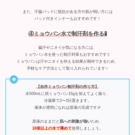
また、汗脇パッドに抵抗がある方や肌が弱い方には
パッド付きインナーもおすすめです！
④ミョウバン水で制汗剤を作る🧪
脇汗やニオイが気になる方には、
ミョウバン水を使った制汗対策もおすすめです💧
ミョウバンは汗やニオイを抑える効果が期待できるため、
手軽なケア方法として取り入れられています✨
【自作ミョウバン制汗剤の作り方】
水500mLに焼ミョウバン15gを加えてよく振り、
冷蔵庫で2〜3日置きます。
液体が透明になれば原液の完成です🎉
原液のままだと
肌への刺激が強い
ため、
10倍以上の水で薄めて
使用しましょう。