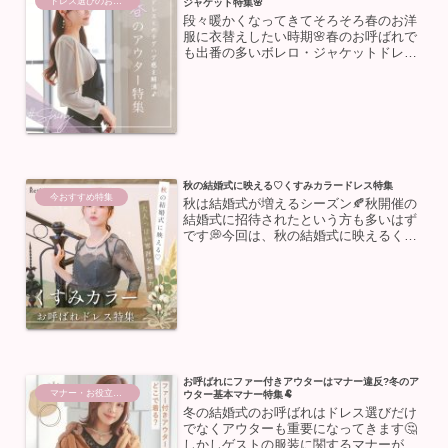
ドレス選びのお助け
ジャケット特集🌸
段々暖かくなってきてそろそろ春のお洋
服に衣替えしたい時期🌸春のお呼ばれで
も出番の多いボレロ・ジャケットドレス
と合わせるとチグハグ感を感じることは
ありませんか？😭今回は春におすすめの
アウターと一緒にチグハグ感を解消する
ための選び方をご紹介しま...
秋の結婚式に映える♡くすみカラードレス特集
今おすすめ特集
秋は結婚式が増えるシーズン🍂秋開催の
結婚式に招待されたという方も多いはず
です💭今回は、秋の結婚式に映えるくす
みカラードレスをご紹介します！秋は結
婚式が多い季節秋は結婚式が多い季節な
んです🤵‍♂️👰‍♀️「ゼクシィ結婚トレンド調
査 2024」...
お呼ばれにファー付きアウターはマナー違反?冬のア
マナー・お役立ち情報
ウター基本マナー特集🐏
冬の結婚式のお呼ばれはドレス選びだけ
でなくアウターも重要になってきます🤔
しかしゲストの服装に関するマナーが多