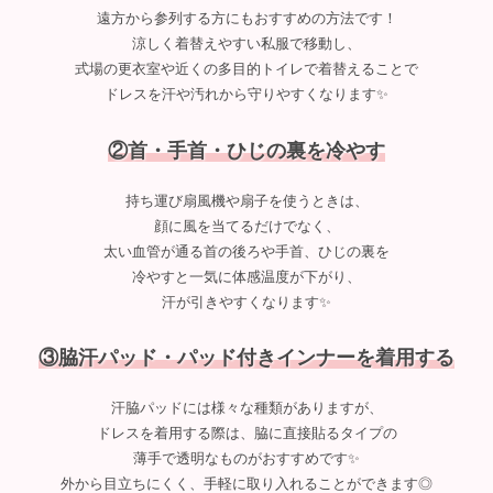
遠方から参列する方にもおすすめの方法です！
涼しく着替えやすい私服で移動し、
式場の更衣室や近くの多目的トイレで着替えることで
ドレスを汗や汚れから守りやすくなります✨
②首・手首・ひじの裏を冷やす
持ち運び扇風機や扇子を使うときは、
顔に風を当てるだけでなく、
太い血管が通る首の後ろや手首、ひじの裏を
冷やすと一気に体感温度が下がり、
汗が引きやすくなります✨
③脇汗パッド・
パッド
付きインナーを着用する
汗脇パッドには様々な種類がありますが、
ドレスを着用する際は、脇に直接貼るタイプの
薄手で透明なものがおすすめです✨
外から目立ちにくく、手軽に取り入れることができます◎