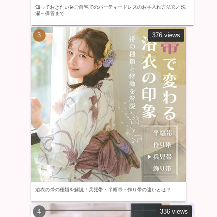
知っておきたい💫ご自宅でのパーティードレスのお手入れ方法👗🪄洗
濯～保管まで
376 views
浴衣の帯の種類を解説！兵児帯・半幅帯・作り帯の違いとは？
336 views