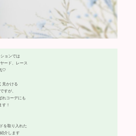
ッションでは
ヤード、レース
🤍
く見かける
ですが、
ばれコーデにも
ます！
ンドを取り入れた
紹介します