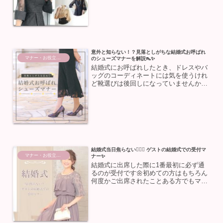
行われている行事で、男の子が3歳と5歳
👦🏻、女の子が3歳と7歳👧🏻の時にお祝
いをする行事です...
意外と知らない！？見落としがちな結婚式お呼ばれ
マナー・お役立ち情報
のシューズマナーを解説👠✨
結婚式にお呼ばれしたとき、ドレスやバ
ッグのコーディネートには気を使うけれ
ど靴選びは後回しになっていませんか？
😭意外と見落としがちな靴ですが、実は
マナーがしっかりあるんです！今回は、
結婚式で失敗しない靴の選び方と、おす
すめの靴をご紹介します💒...
結婚式当日焦らない😵‍💫💦 ゲストの結婚式での受付マ
マナー・お役立ち情報
ナー✨
結婚式に出席した際に1番最初に必ず通
るのが受付です🌼初めての方はもちろん
何度かご出席されたことある方でもマナ
ーに自信がない方もいらっしゃると思い
ます😣今回はそんな不安を解決🙋‍♀️💕ゲス
トの際の受付マナーのご紹介です💫受付
時間荷物を預けたり...