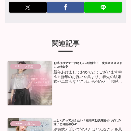
関連記事
お呼ばれマナーおさらい♪結婚式・二次会オススメド
マナー・お役立ち情報
レス特集
💐
新年あけましておめでとうございます㊗️
🎍✨新年のお祝いや集まり、春先の結婚
式や二次会などこれから何かと「お呼ば
れ」される機会が増える時期💃心機一転
✨新しいドレスが欲しい❣️年末の断捨離
でドレスを手放しちゃった💦久し振りの
お呼ばれでマナーうろ...
正しく知っておきたい！結婚式と披露宴それぞれの
マナー・お役立ち情報
違いと目的💒💍💕
結婚式と聞いて皆さんはどんなことを思