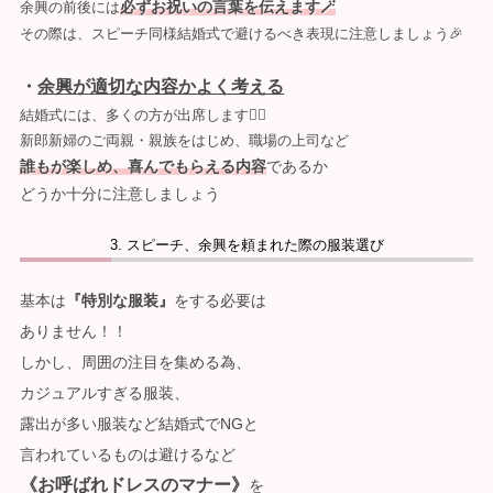
必ずお祝いの言葉を伝えます🪄
余興の前後には
その際は、スピーチ同様結婚式で避けるべき表現に注意しましょう🎉
・
余興が適切な内容かよく考える
結婚式には、多くの方が出席します🙋‍♀️
新郎新婦のご両親・親族をはじめ、職場の上司など
誰もが楽しめ、喜んでもらえる内容
であるか
どうか十分に注意しましょう
スピーチ、余興を頼まれた際の服装選び
基本は
『特別な服装』
をする必要は
ありません！！
しかし、周囲の注目を集める為、
カジュアルすぎる服装、
露出が多い服装など結婚式でNGと
言われているものは避けるなど
《お呼ばれドレスのマナー》
を