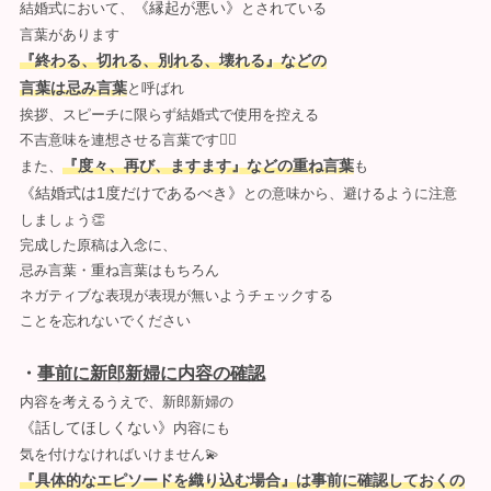
《縁起が悪い》
結婚式において、
とされている
言葉があります
『終わる、切れる、別れる、壊れる』などの
言葉は忌み言葉
と呼ばれ
挨拶、スピーチに限らず結婚式で使用を控える
不吉意味を連想させる言葉です😵‍💫
『度々、再び、ますます』などの重ね言葉
また、
も
《結婚式は1度だけであるべき》
との意味から、避けるように注意
しましょう👏
完成した原稿は入念に、
忌み言葉・重ね言葉はもちろん
ネガティブな表現が表現が無いようチェックする
ことを忘れないでください
・
事前に新郎新婦に内容の確認
内容を考えるうえで、新郎新婦の
《話してほしくない》
内容にも
気を付けなければいけません💫
『具体的なエピソードを織り込む場合』は事前に確認しておくの