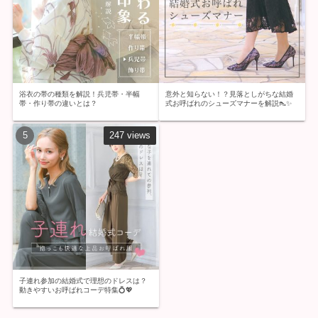
浴衣の帯の種類を解説！兵児帯・半幅
意外と知らない！？見落としがちな結婚
帯・作り帯の違いとは？
式お呼ばれのシューズマナーを解説👠✨
247 views
子連れ参加の結婚式で理想のドレスは？
動きやすいお呼ばれコーデ特集💍💖