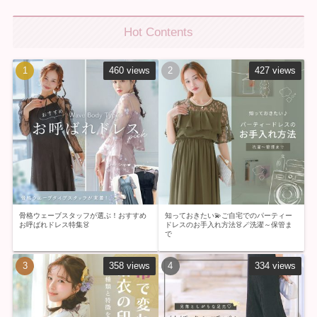
Hot Contents
460 views
427 views
骨格ウェーブスタッフが選ぶ！おすすめ
知っておきたい💫ご自宅でのパーティー
お呼ばれドレス特集👗
ドレスのお手入れ方法👗🪄洗濯～保管ま
で
358 views
334 views