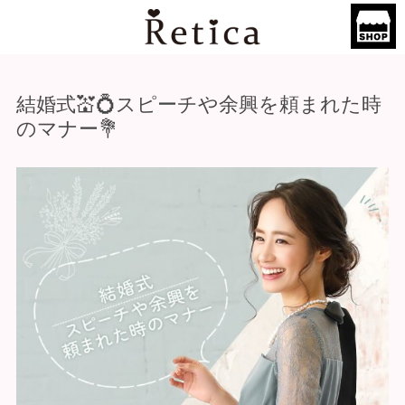
結婚式💒💍スピーチや余興を頼まれた時
のマナー💐