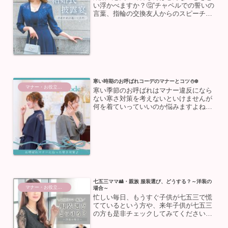
い浮かべますか？🤔“チャペルでの誓いの
言葉、指輪の交換友人からのスピーチや
余興、両親への手紙”たくさんの幸せを想
像できる【結婚式】💝ですが、結婚式の
正しい意味合いをご存じでしょうか？今
回は、結婚式と披露宴...
寒い時期のお呼ばれコーデのマナーとコツ⛄️❄️
マナー・お役立ち情報
寒い季節のお呼ばれはマナー違反になら
ない寒さ対策を考えないといけませんが
何を着ていっていいのか悩みますよね💭
そこで今回は、冬の結婚式・お呼ばれシ
ーンで着用していい防寒具・NG防寒具
とこの時期にオススメのお呼ばれドレス
まとめてご紹介します💡マ...
七五三ママ🎎・親族 服装選び、どうする？～洋装の
マナー・お役立ち情報
場合～
忙しい毎日、もうすぐ子供が七五三で慌
てているという方や、来年子供が七五三
の方も是非チェックしてみてください🌟
そもそも、七五三とは👘11月15日ごろに