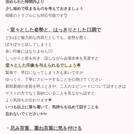
決められた時間内より
少し短めで収まるものを考えておきましょう
咄嗟のトラブルにも対応可能です👌
・
堂々とした姿勢と、はっきりとした口調で
どれほど魅力的な内容だとしても、姿勢が悪く、
ぼそぼそと話してしまうと
良い印象にはなりません🙅‍♀️
しっかりと前を向き、話しながら会場全体を見渡すと
堂々とした印象を与えられるでしょう🌟
緊張で、早口になってしまう方も多いですが
ゆっくり、丁寧にスピーチすることを心掛けてください
新郎新婦の名前を呼ぶときや、二人のエピソードについて話すときは
ゲストの方でなく高砂にいる二人を見ながら話すと
より気持ちが伝わります💗
いつも以上に落ち着いて、気持ちを込めて話すことを
忘れないでください✨✨
・
忌み言葉、重ね言葉に気を付ける