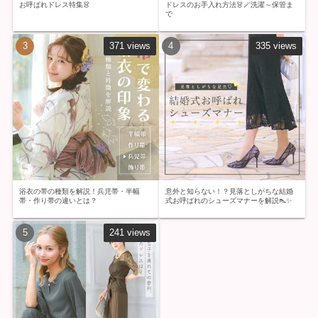
お呼ばれドレス特集👗
ドレスのお手入れ方法👗🪄洗濯～保管ま
で
371 views
335 views
浴衣の帯の種類を解説！兵児帯・半幅
意外と知らない！？見落としがちな結婚
帯・作り帯の違いとは？
式お呼ばれのシューズマナーを解説👠✨
241 views