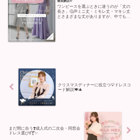
ドレス選びのお助け
徹底解説✨
ワンピースを選ぶときに迷うのが「丈の
長さ」🤔💭ミニ丈・ミモレ丈・マキシ丈
とさまざまな丈がありますが、中でも大
人っぽく上品な印象を与えるのがミモレ
丈とマキシ丈 🎀どちらもパーティーシー
ンやお呼ばれコーデに人気ですが、それ
ぞれ違った魅力がありま...
クリスマスディナーに役立つ💡ドレスコ
ード解説🍽️🎄
まだ間に合う❣️成人式の二次会・同窓会
ドレス選び💃🍸✨