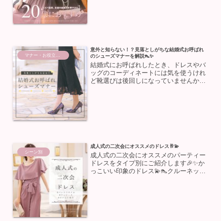
う余裕がない」という方にもおすすめ🪄
20代女性の為のお呼ば...
意外と知らない！？見落としがちな結婚式お呼ばれ
マナー・お役立ち情報
のシューズマナーを解説👠✨
結婚式にお呼ばれしたとき、ドレスやバ
ッグのコーディネートには気を使うけれ
ど靴選びは後回しになっていませんか？
😭意外と見落としがちな靴ですが、実は
マナーがしっかりあるんです！今回は、
結婚式で失敗しない靴の選び方と、おす
すめの靴をご紹介します💒...
成人式の二次会にオススメのドレス🥂💫
シーン別
成人式の二次会にオススメのパーティー
ドレスをタイプ別にご紹介します🎉✨か
っこいい印象のドレス💫👠クルーネック
レーススリーブカシュクール風オールイ
ンワンパーティードレス繊細なレースが
上品なオールインワンパンツドレス💫ハ
イウエスト切り替えでスタ...