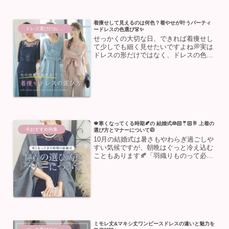
着痩せして見えるのは何色？着やせが叶うパーティ
ドレス選びのお助け
ードレスの色選び👗✨
せっかくの大切な日、できれば着痩せし
て少しでも細く見せたいですよね💭実は
ドレスの形だけではなく、ドレスの色選
びでもスタイルアップ効果が期待できる
んです✨今回は、着痩せが叶うおすすめ
のカラーや、選び方のコツをご紹介しま
すパーティーや結婚式のお...
🍁寒くなってくる時期🍂の 結婚式👰🏻🤵🏻🥂 上着の
今おすすめ特集
選び方とマナーについて🧥
10月の結婚式は暑さもやわらぎ過ごしや
すい気候ですが、朝晩はぐっと冷え込む
こともあります🍂「羽織りものって必
要？」「コートを着ていってもマナー的
に大丈夫？」と、服装選びに迷う方も多
いのではないでしょうか💭今回は、10月
のアウターを選ぶ気温の...
ミモレ丈&マキシ丈ワンピースドレスの違いと魅力を