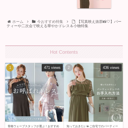
ホーム
今おすすめ特集
【写真映え抜群📸🤍】パー
ティーや二次会で映える華やかドレス＆小物特集
Hot Contents
471 views
436 views
骨格ウェーブスタッフが選ぶ！おすすめ
知っておきたい💫ご自宅でのパーティー