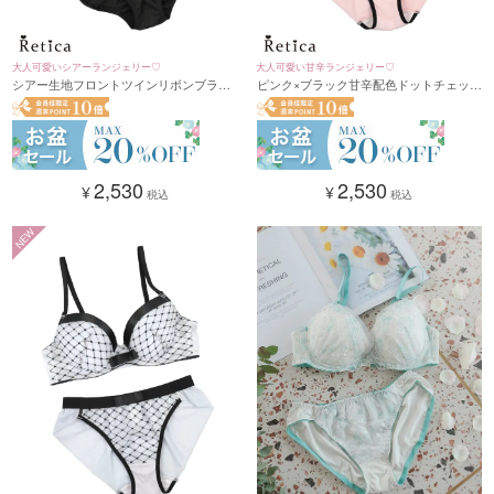
大人可愛いシアーランジェリー♡
大人可愛い甘辛ランジェリー♡
シアー生地フロントツインリボンブラジ
ピンク×ブラック甘辛配色ドットチェック
ャー&ショーツセット(ブラック)(A～F/65
リボンブラジャー&ショーツセット(ライ
～80)
トブルー)(A～F/65～80)
2,530
2,530
¥
¥
税込
税込
NEW