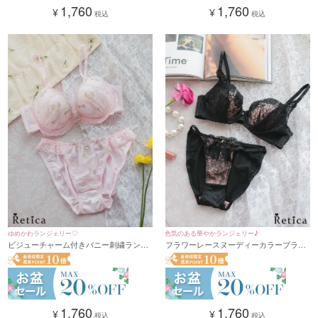
1,760
1,760
¥
¥
税込
税込
ゆめかわランジェリー♡
色気のある華やかランジェリー♪
ビジューチャーム付きバニー刺繍ランジ
フラワーレースヌーディーカラーブラジ
ェリーセット(ライトピンク)(A～F/65～
ャー＆ショーツ2点セット(A～F/65～80)
80)
1,760
1,760
¥
¥
税込
税込