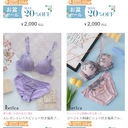
(A～F/65～80)
ラジャー&ショーツセット★(ブラック)
(B~H,65~90)
2,090
2,090
¥
¥
税込
税込
落ち着いた品のある1着♪
ゴージャスな刺繍が目を惹く♪
エレガントレースビジュー付き脇高フル
ゴージャス刺繍ビジュー付き脇高フルカ
カップブラジャー&ショーツセット★(ラ
ップブラジャー&ショーツセット★(パウ
ベンダー)(A～F/65～80)
ダーピンク)(A～F/65～80)