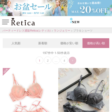
NEW
SALE
パーティードレス通販Retica(レティカ)
ランジェリー
ブラ＆ショーツ
人気順
新着順
価格が安い順
価格が高い順
197
件中
1
-
50
件表示
1
2
…
4
NEW