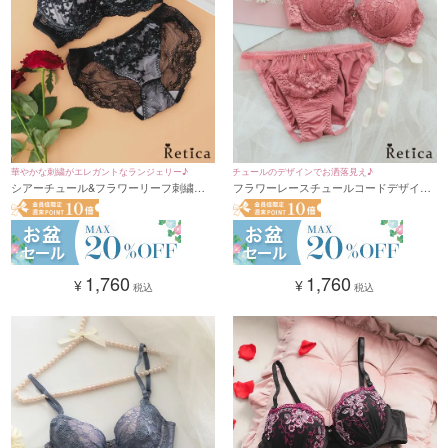
華やかな刺繍がエレガントなランジェリー♪
チュールのデザインでお洒落見え♪
シアーチュール&フラワーリーフ刺繍ソ
フラワーレースチュールコードデザイン
フトワイヤーブラジャー&ショーツセッ
フリルブラジャー＆ショーツセット(サー
ト★(ブラック)(A～F/65～80)
モンピンク)(A～F/65～80)
1,760
1,760
¥
¥
税込
税込