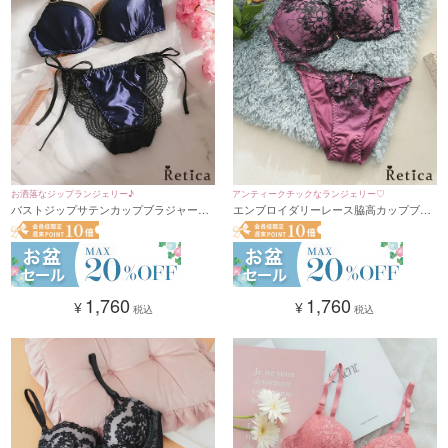
お洒落なジップランジェリー♪
アンティークチックなランジェリー♡
バストジップサテンカップブラジャー&
エンブロイダリーレース脇高カップブラ
ショーツセット★(ネイビー)(B~F,65~80)
ジャー＆ショーツセット(パープル)(A～
F/65～80)
1,760
1,760
¥
¥
税込
税込