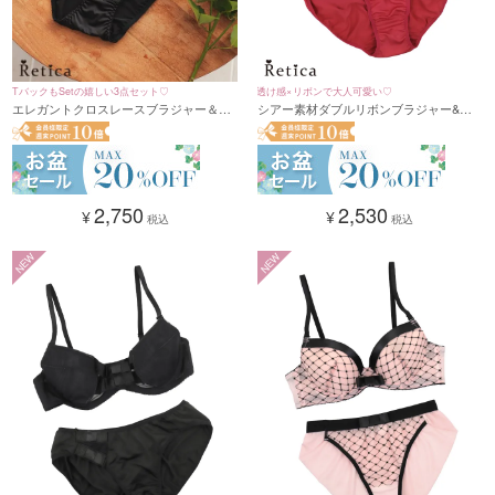
TバックもSetの嬉しい3点セット♡
透け感×リボンで大人可愛い♡
エレガントクロスレースブラジャー＆シ
シアー素材ダブルリボンブラジャー&シ
ョーツ3点セット(A～F/65～80)
ョーツセット(レッド)(A～F/65～80)
2,750
2,530
¥
¥
税込
税込
NEW
NEW