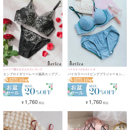
レースで魅せる大人のエレガンス
バイカラーがかわいい♪
エンブロイダリーレース脇高カップブラ
バイカラーパイピングブラジャー＆ショ
ジャー＆ショーツセット(ブラック)(A～
ーツ2点セット(ダスティブルー)
F/65～80)
(A~F,65~80)
1,760
1,760
¥
¥
税込
税込