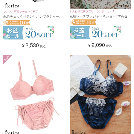
ふんわり花柄ラブリーランジェリー♪
シンプル可愛いチェック柄♡
花柄レースブラジャー＆ショーツ2点セッ
配色チェックサテンリボンブラジャー&
ト(A～F/65～80)
ショーツセット(ライトブルー)(A～F/65
～80)
2,090
2,530
¥
¥
税込
税込
NEW