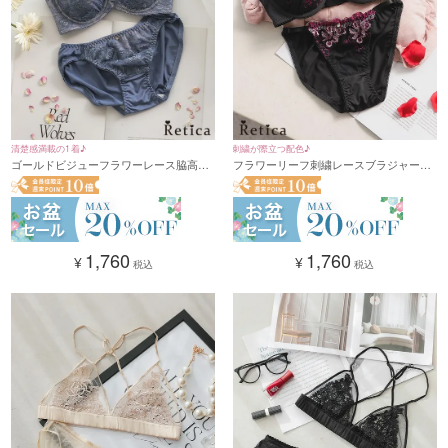
清楚感満載の1着♪
刺繍が際立つ配色♪
ゴールドビジューフラワーレース脇高ブ
フラワーリーフ刺繍レースブラジャー＆
ラジャー＆ショーツセット(ブルーグレ
ショーツセット(ブラック×ピンク)(A～
ー)(A～F/65～80)
F/65～80)
1,760
1,760
¥
¥
税込
税込