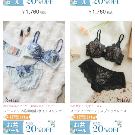
1,760
1,760
¥
¥
税込
税込
存在感のあるフラワー刺繍が大人っぽい♡
小悪魔女子になれる一着♪
レースアップ花柄刺繍×サイドスリングブ
ヌーディーゴージャスブラックレースカ
ラジャー＆ショーツセット(ブルー)(B～
ップブラジャー&ショーツセット★(ブラ
D/65～85)
ック)(B~F,65~80)