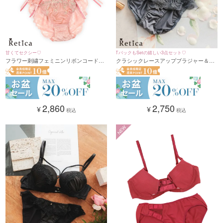
TバックもSetの嬉しい3点セット♡
甘くてセクシー♡
クラシックレースアップブラジャー＆シ
フラワー刺繍フェミニンリボンコードデ
ョーツ3点セット(A～F/65～80)
ザインブラジャー&ショーツセット(ピン
ク)(A～F/65～80)
2,750
2,860
¥
¥
税込
税込
NEW