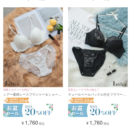
清楚とセクシーを両立♡
高見えレースで大人映え♡
シアー素材レースブラジャー＆ショーツ
チュールベールバックル付きフラワーレ
セット(ホワイト)(A～F/65～80)
ースブラジャー＆ショーツ2点セット(A～
F/65～80)
1,760
1,760
¥
¥
税込
税込