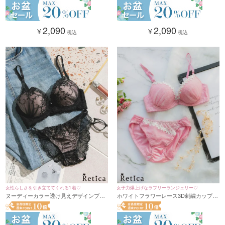
2,090
2,090
¥
¥
税込
税込
女性らしさを引き立ててくれる1着♡
女子力爆上げなラブリーランジェリー♡
ヌーディーカラー透け見えデザインブラ
ホワイトフラワーレース3D刺繍カップブ
ジャー＆ショーツセット(モカ)(B～D/65
ラジャー&ショーツセット★(ピンク)
～85)
(B~F,65~80)