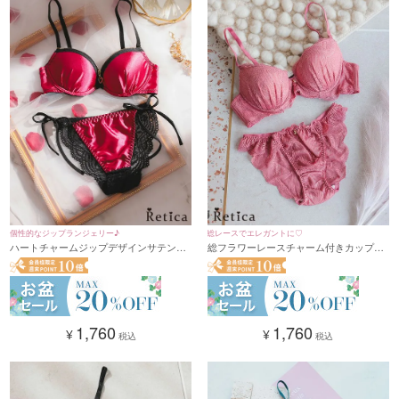
個性的なジップランジェリー♪
総レースでエレガントに♡
ハートチャームジップデザインサテンカ
総フラワーレースチャーム付きカップブ
ップブラジャー&ショーツセット★(ワイ
ラジャー＆ショーツセット(A～F/65～80)
ンレッド)(B~F,65~80)
1,760
1,760
¥
¥
税込
税込