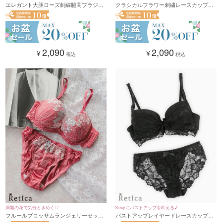
エレガント大胆ローズ刺繍脇高ブラジャ
クラシカルフラワー刺繍レースカップブ
ー&ショーツセット(ネイビー)(A～F /70
ラジャー＆ショーツセット(フォレストグ
～75)
リーン)(A～F/65～80)
2,090
2,090
¥
¥
税込
税込
満開の花で気分ときめく♡
Sexyにバストアップを叶える♪
フルールブロッサムランジェリーセット
バストアップレイヤードレースカップブ