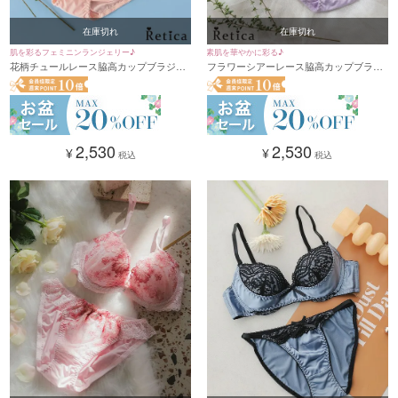
在庫切れ
在庫切れ
肌を彩るフェミニンランジェリー♪
素肌を華やかに彩る♪
花柄チュールレース脇高カップブラジャ
フラワーシアーレース脇高カップブラジ
ー&ショーツセット★(オレンジ)
ャー&ショーツセット★(ラベンダー)
(B~F,65~80)
(B~F,65~80)
2,530
2,530
¥
¥
税込
税込