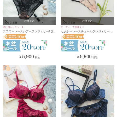
在庫切れ
在庫切れ
透け感がセクシー♪
ヌーディーで肌映え♡
フラワーレースシアーランジェリー2点セ
セクシーレースチュールランジェリーセ
ット(ブラック)
ット
5,900
5,900
¥
¥
税込
税込