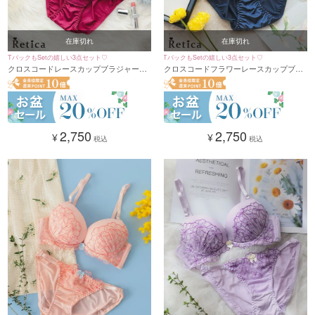
在庫切れ
在庫切れ
TバックもSetの嬉しい3点セット♡
TバックもSetの嬉しい3点セット♡
クロスコードレースカップブラジャー＆
クロスコードフラワーレースカップブラ
ショーツ3点セット(A～F/65～80)
ジャー＆ショーツ3点セット(A～F/65～
80)
2,750
2,750
¥
¥
税込
税込