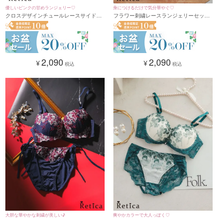
身につけるだけで気分華やぐ♡
優しいピンクの甘めランジェリー♡
フラワー刺繍レースランジェリーセット
クロスデザインチュールレースサイドリ
(A～F/65～80)
ボンブラジャー&ショーツセット(ピンク)
(A～F/65～80)
2,090
2,090
¥
¥
税込
税込
大胆な華やかな刺繍が美しい♪
爽やかカラーで大人っぽく♡