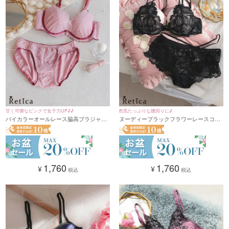
甘く可憐なピンクで女子力UP♪♪
色気たっぷりな腰回りに♪
バイカラーオールレース脇高ブラジャー
ヌーディーブラックフラワーレースコー
＆ショーツ2点セット(A~F,65~80)
ドデザインカップブラジャー&ショーツ
セット★(ブラック)(B~F,65~80)
1,760
1,760
¥
¥
税込
税込