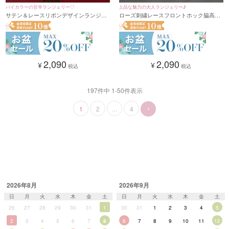
バイカラーの甘辛ランジェリー♡
上品な魅力の大人ランジェリー♪
サテン＆レースリボンデザインランジェ
ローズ刺繍レースフロントホック脇高カ
リー2点セット(A～F/65～80)
ップブラジャー＆ショーツセット(ホワイ
ト)(A～F/65～80)
2,090
2,090
¥
¥
税込
税込
197
件中
1
-
50
件表示
1
2
…
4
2026年8月
2026年9月
日
月
火
水
木
金
土
日
月
火
水
木
金
土
26
27
28
29
30
31
1
30
31
1
2
3
4
5
2
3
4
5
6
7
8
6
7
8
9
10
11
12