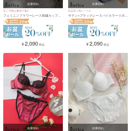
在庫切れ
在庫切れ
甘く可憐な勝負下着♪
気品漂う黒レース♪
フェミニンフラワーレース刺繍カップブ
サテン×ブラックレースバイカラーリボン
ラジャー&ショーツセット(ピンク)
ブラジャー＆ショーツ2点セット(A～F/65
(A~F,65~80)
～80)
2,090
2,090
¥
¥
税込
税込
在庫切れ
在庫切れ