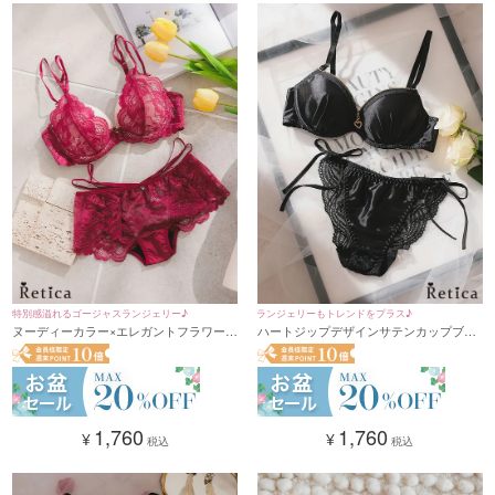
特別感溢れるゴージャスランジェリー♪
ランジェリーもトレンドをプラス♪
ヌーディーカラー×エレガントフラワーレ
ハートジップデザインサテンカップブラ
ースコードカップブラジャー&ショーツ
ジャー&ショーツセット★(ブラック)
セット★(ワインレッド)(B~F,65~80)
(B~F,65~80)
1,760
1,760
¥
¥
税込
税込