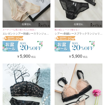
在庫切れ
在庫切れ
ヌーディーな透け感で大人の色気♡
透け感とレースで魅せる♡
エレガントシアー刺繍レースランジェリ
シアー×刺繍レースブラックランジェリー
ー2点セット
2点セット
5,900
5,900
¥
¥
税込
税込