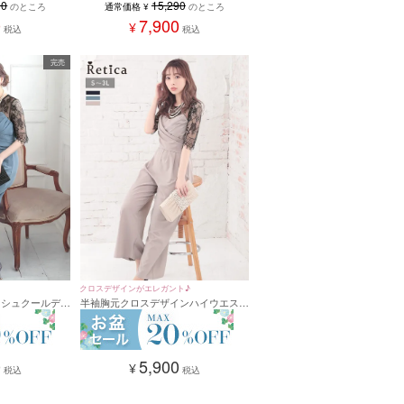
90
15,290
のところ
通常価格
¥
のところ
0
7,900
¥
税込
税込
完売
クロスデザインがエレガント♪
カシュクールデザ
半袖胸元クロスデザインハイウエスト
ス 結婚式 二次
ポケット付きフレアパンツドレス 結
)
婚式 二次会(Sサイズ～3Lサイズ)
0
5,900
¥
税込
税込