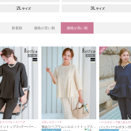
2L
3L
新着順
価格が安い順
価格が高い順
NEW
をさりげなくカバー♪
上品シルエット♪
パールボタンで後ろ姿も写
イントップス×テーパード
袖ありペプラムシルエットトップス×
バックパールボタン