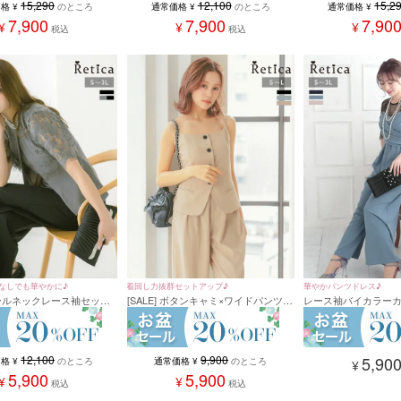
15,290
12,100
15,2
価格
¥
のところ
通常価格
¥
のところ
通常価格
¥
7,900
7,900
7,90
¥
¥
¥
税込
税込
なしでも華やかに♪
着回し力抜群セットアップ♪
華やかパンツドレス♪
 パールネックレース袖セット
[SALE] ボタンキャミ×ワイドパンツセ
レース袖バイカラー
ツパーティードレス (Sサ
ットアップ(Sサイズ~Lサイズ)(ベージ
インフレアパンツドレ
サイズ)
ュ/ブラック/グレー)
会(Sサイズ～3Lサイズ
12,100
9,900
5,90
価格
¥
のところ
通常価格
¥
のところ
¥
5,900
5,900
¥
¥
税込
税込