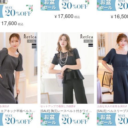
トアップ 結婚式 二の腕カ
テーパードパンツセットアップ 結婚
プス×センターシーム
り(Sサイズ～3Lサイズ)
式 二の腕カバー ゆったり(Sサイズ～
婚式 二次会 (Sサイズ
3Lサイズ)
17,600
16,50
¥
¥
税込
17,600
¥
税込
を演出♪
セットアップで着回し力抜群♪
上品な大人の女性を演出♪
 スクエアネック半袖ベルスリ
[SALE] 胸元レースベルト付きワイド
[SALE] ベルスリー
トマークワイドパンツドレ
パンツセパレートパーティードレス
ワイドパンツパーティ
二次会 (Sサイズ～3Lサイ
(Sサイズ～XXLサイズ)
式 二次会 (Sサイズ～