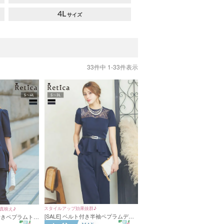
4L
33
件中
1
-
33
件表示
スタイルアップ効果抜群♪
真映え♪
[SALE] ベルト付き半袖ペプラムデザ
付きペプラムトッ