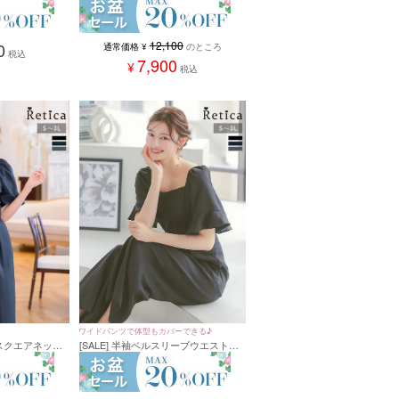
インセットアップパンツパーティード
パンツドレス 結
レス (Sサイズ～3Lサイズ)
～4Lサイズ)
12,100
0
通常価格
¥
のところ
税込
7,900
¥
税込
ワイドパンツで体型もカバーできる♪
ブスクエアネック
[SALE] 半袖ベルスリーブウエストマ
ードレス 結婚
ークワイドパンツパーティードレス
3Lサイズ)
結婚式 二次会 (Sサイズ～3Lサイズ)