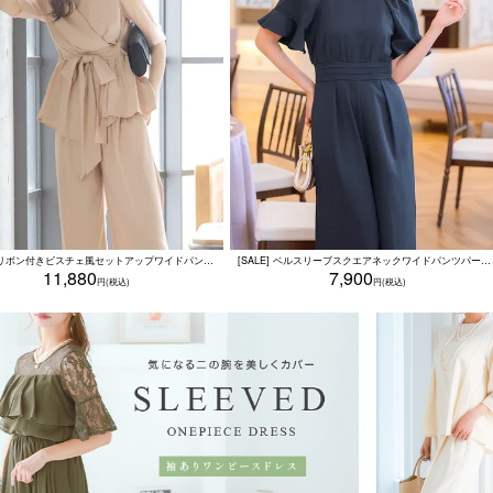
ウエストリボン付きビスチェ風セットアップワイドパンツドレス 半袖 袖あり チュール シースルー 結婚式 パーティードレス (S～3L)
[SALE] ベルスリーブスクエアネックワイドパンツパーティードレス 結婚式 二次会 (Sサイズ～3Lサイズ)
11,880
7,900