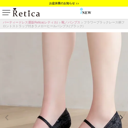
お盆休業のお知らせ >>
NEW
SALE
パーティードレス通販Retica(レティカ)
靴／パンプス
フラワーブラックレース柄フ
ロントストラップ付きラメローヒールパンプス(ブラック)