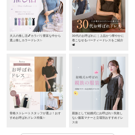
大人の推し活💕カラバリ豊富な中から
30代のお呼ばれに｜上品かつ華やかに
選ぶ推しカラードレス✨
着こなせるパーティードレスをご紹介
🕊️
骨格ストレートスタッフが選ぶ！おす
親族として結婚式にお呼ばれ✨失敗し
すめお呼ばれドレス特集✨
ない服装マナーと立場別おすすめドレ
ス🌼