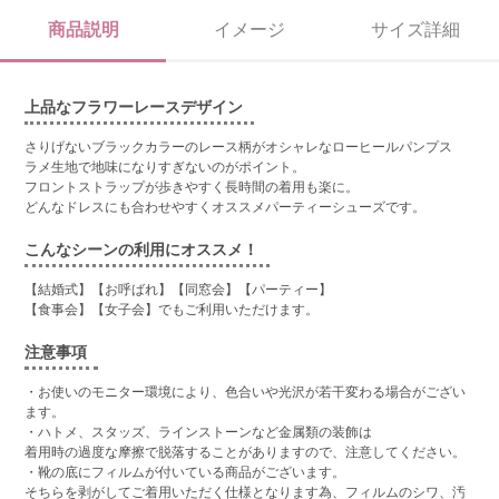
商品説明
イメージ
サイズ詳細
上品なフラワーレースデザイン
さりげないブラックカラーのレース柄がオシャレなローヒールパンプス
ラメ生地で地味になりすぎないのがポイント。
フロントストラップが歩きやすく長時間の着用も楽に。
どんなドレスにも合わせやすくオススメパーティーシューズです。
こんなシーンの利用にオススメ！
【結婚式】【お呼ばれ】【同窓会】【パーティー】
【食事会】【女子会】でもご利用いただけます。
注意事項
・お使いのモニター環境により、色合いや光沢が若干変わる場合がござい
ます。
・ハトメ、スタッズ、ラインストーンなど金属類の装飾は
着用時の過度な摩擦で脱落することがありますので、注意してください。
・靴の底にフィルムが付いている商品がございます。
そちらを剥がしてご着用いただく仕様となります為、フィルムのシワ、汚