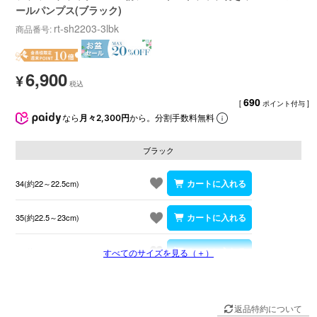
ールパンプス(ブラック)
rt-sh2203-3lbk
商品番号
6,900
¥
690
[
ポイント付与 ]
なら
月々2,300円
から。分割手数料無料
ブラック
34(約22～22.5cm)
35(約22.5～23cm)
36(約23～23.5cm)
すべてのサイズを見る（＋）
返品特約について