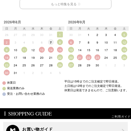
もっと特集を見る
2026年8月
2026年9月
日
月
火
水
木
金
土
日
月
火
水
木
金
土
26
27
28
29
30
31
1
30
31
1
2
3
4
5
2
3
4
5
6
7
8
6
7
8
9
10
11
12
9
10
11
12
13
14
15
13
14
15
16
17
18
19
16
17
18
19
20
21
22
20
21
22
23
24
25
26
23
24
25
26
27
28
29
27
28
29
30
1
2
3
30
31
1
2
3
4
5
平日は15時までのご注文確定で即日発送。
休業日
土日祝は12時までのご注文確定で即日発送。
発送業務のみ
休業日は発送できませんので、ご注意願います。
受注・お問い合わせ業務のみ
SHOPPING GUIDE
ご利用ガイド