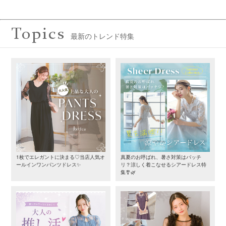
Topics
最新のトレンド特集
1枚でエレガントに決まる♡当店人気オ
真夏のお呼ばれ、暑さ対策はバッチ
ールインワンパンツドレス✨
リ？涼しく着こなせるシアードレス特
集🎐🌿