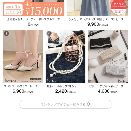
「全部選べる！」パーティードレスフルコーデセット (ドレス1点＋バッグ1点＋アクセ1点+靴1足/4点15000円(税込)/靴なしで12000円(税込))
ラメなし ロングドレス 体型カバー ワンピース 敏感肌対応 結婚式 二次会 お呼ばれ 大人 上品 (Sサイズ～5Lサイズ)
0
9,900
スパンコールフラワーレースアンクルストラップハイヒールセパレートパンプス (ベージュ)
変形パールトップ2連ショートパールネックレス(ホワイト)
ビジューデザインギャザープリーツ入り2wayバッグ(ベージュ/シルバー/ブラック)
6,900
2,420
4,600