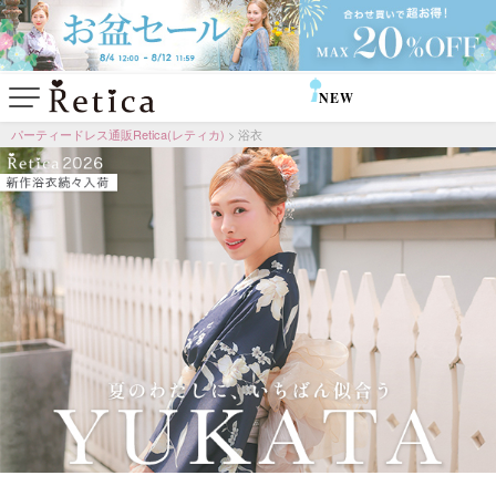
NEW
SALE
パーティードレス通販Retica(レティカ)
浴衣