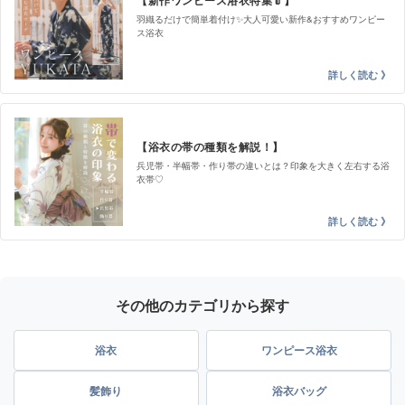
【新作ワンピース浴衣特集👘】
羽織るだけで簡単着付け✨大人可愛い新作&おすすめワンピー
ス浴衣
【浴衣の帯の種類を解説！】
兵児帯・半幅帯・作り帯の違いとは？印象を大きく左右する浴
衣帯♡
その他のカテゴリから探す
浴衣
ワンピース浴衣
髪飾り
浴衣バッグ