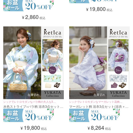
イト×パープル/ブラック×シルバー)
19,800
¥
税込
2,860
¥
税込
在庫切れ
在庫切れ
シックでレトロモダンなバラ柄の大人な3点
シックでレトロモダンなマーガレット花柄の
水色ストライプ×バラ柄 浴衣3点セット
マーガレット柄 浴衣3点セット(浴衣＋平
セットのレディース浴衣
大人可愛い3点セットのレディース浴衣
(浴衣＋平帯or作り帯＋下駄)
帯or作り帯＋下駄)ブルーグレー
19,800
8,264
¥
¥
税込
税込