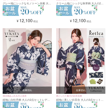
グレー地にシックなモノトーン糸菊 大人
クリーム地にシックな秋草柄 大人の2点
の2点セットレディース浴衣(浴衣+作り
セットレディース浴衣(浴衣+兵児帯)
帯)
12,100
12,100
¥
¥
税込
税込
在庫切れ
在庫切れ
清涼感あふれる大人浴衣
凛としたた魅力の白百合柄
紺地に白牡丹柄 大人の2点セットレディ
紺地に美しい白百合 大人の3点セットレ
ース浴衣(浴衣+兵児帯)
ディース浴衣(浴衣+平帯or作り帯+下駄)