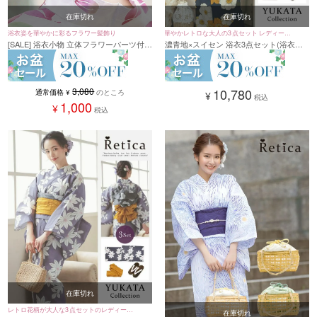
在庫切れ
在庫切れ
浴衣姿を華やかに彩るフラワー髪飾り
華やかレトロな大人の3点セット レディース
[SALE] 浴衣小物 立体フラワーパーツ付き
濃青地×スイセン 浴衣3点セット(浴衣＋
浴衣
浴衣髪飾り 3点セット (ピンク/ホワイト/
平帯or作り帯＋下駄)
ダスティピンク)
3,080
10,780
通常価格
¥
のところ
¥
税込
1,000
¥
税込
在庫切れ
レトロ花柄が大人な3点セットのレディース
在庫切れ