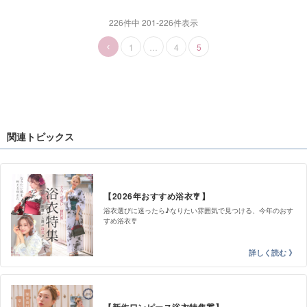
226
件中
201
-
226
件表示
1
…
4
5
関連トピックス
【2026年おすすめ浴衣🎐】
浴衣選びに迷ったら♪なりたい雰囲気で見つける、今年のおす
すめ浴衣🎐