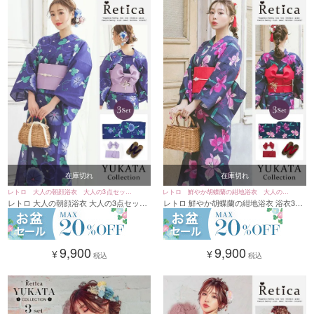
在庫切れ
在庫切れ
レトロ 大人の朝顔浴衣 大人の3点セット
レトロ 鮮やか胡蝶蘭の紺地浴衣 大人の3
レトロ 大人の朝顔浴衣 大人の3点セット
レトロ 鮮やか胡蝶蘭の紺地浴衣 浴衣3点
レディース浴衣
点セットレディース浴衣
レディース浴衣
セット (浴衣+作り帯+下駄)
9,900
9,900
¥
¥
税込
税込