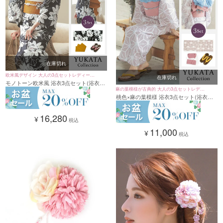
在庫切れ
欧米風デザイン 大人の3点セットレディース
在庫切れ
モノトーン欧米風 浴衣3点セット(浴衣＋
浴衣
麻の葉模様が古典的 大人の3点セットレディ
平帯or作り帯＋下駄)
桃色×麻の葉模様 浴衣3点セット(浴衣＋
ース浴衣
平帯or作り帯＋下駄)
16,280
¥
税込
11,000
¥
税込