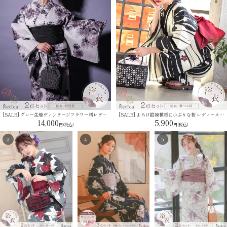
[SALE] グレー生地ヴィンテージフラワー柄レディース浴衣2点セット(浴衣＋兵児帯)
[SALE] よろけ縦縞模様に小ぶりな桜 レディース 浴衣2点セット(浴衣＋平帯or作り帯)
14,000
5,900