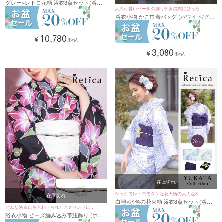
グレー×レトロ花柄 浴衣3点セット(浴衣
浴衣
大人可愛いパールの飾り付き浴衣にぴったり
＋平帯or作り帯＋下駄)
浴衣小物 かご巾着バッグ (ホワイト/グリ
なかご巾着バッグ
ーン)
10,780
¥
税込
3,080
¥
税込
在庫切れ
シックでレトロモダンな花火柄の大人な3点
在庫切れ
白地×水色の花火柄 浴衣3点セット(浴衣
セットのレディース浴衣
どんな浴衣にも合わせられてアクセントにな
＋平帯or作り帯＋下駄)
浴衣小物 ビーズ編み込み帯紐飾り (ホワ
るビーズが可愛い帯紐