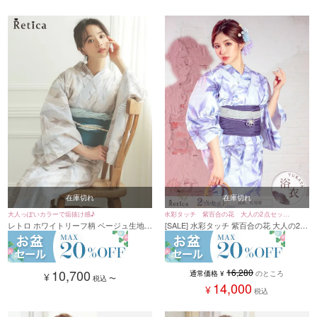
在庫切れ
在庫切れ
大人っぽいカラーで垢抜け感♪
水彩タッチ 紫百合の花 大人の2点セット
レトロ ホワイトリーフ柄 ベージュ生地綺
[SALE] 水彩タッチ 紫百合の花 大人の2点
レディース浴衣
麗め大人の3点セットレディース浴衣(浴
セットレディース浴衣(浴衣+兵児帯)
衣+平帯or作り帯+下駄)
10,700
16,280
通常価格
¥
のところ
¥
税込
〜
14,000
¥
税込