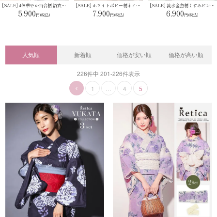
[SALE] 4色華やか百合柄 浴衣2点セット (浴衣＋選べる作り帯/平帯）
[SALE] ホワイトポピー柄ネイビー生地 2wayワンピース浴衣 3点セット（羽織＋キャミワンピ＋兵児帯）
[SALE] 流水金魚柄くすみピンク生成地大人可愛い2点セットレディース浴衣 (浴衣+兵児帯)
5,900
7,900
6,900
人気順
新着順
価格が安い順
価格が高い順
226
件中
201
-
226
件表示
1
…
4
5