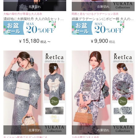
在庫切れ
在庫切れ
大輪の菊牡丹が華麗な大人浴衣
周囲と差をつけるグラデーション浴衣
濃紺地に大柄菊牡丹 大人の3点セットレ
綿麻グラデーションにポピー柄 大人の2
ディース浴衣(浴衣+平帯or作り帯+下駄)
点セットレディース浴衣(浴衣+兵児帯)
15,180
9,900
¥
¥
税込
〜
税込
在庫切れ
在庫切れ
モノトーン配色でモダンな印象に♪
上品さ際立つ大人浴衣