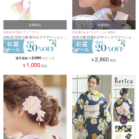
在庫切れ
在庫切れ
浴衣姿を可憐にアップデート
存在感のあるグラデーション髪飾り
[SALE] 浴衣小物 鮮やかグラデーション浴
浴衣小物 枝垂れデザイングラデーション
衣髪飾り (ピンク/ブルー)
浴衣髪飾り (ピンク/パープル)
2,090
2,860
通常価格
¥
のところ
¥
税込
1,000
¥
税込