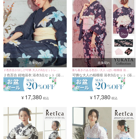
在庫切れ
在庫切れ
２色百合が涼しげ可憐 大人の3点セットレデ
落ち着きのある色合い大人っぽい桜模様 浴衣
２色百合 紺地浴衣 浴衣3点セット (浴衣
可憐な大人の桜模様 浴衣3点セット (浴衣
ィース浴衣
3点セットレディース
+兵児帯+下駄)
+平帯or作り帯+下駄)
17,380
17,380
¥
¥
税込
税込