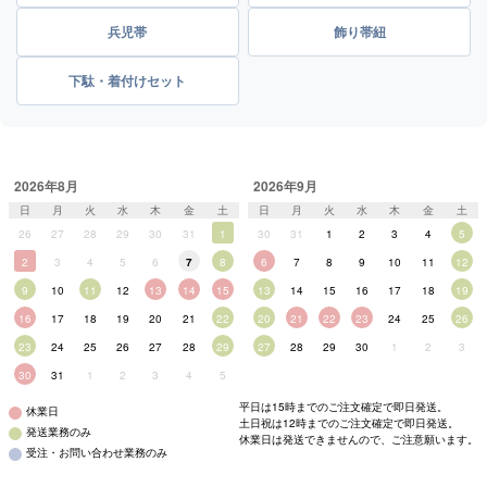
兵児帯
飾り帯紐
下駄・着付けセット
2026年8月
2026年9月
日
月
火
水
木
金
土
日
月
火
水
木
金
土
26
27
28
29
30
31
1
30
31
1
2
3
4
5
2
3
4
5
6
7
8
6
7
8
9
10
11
12
9
10
11
12
13
14
15
13
14
15
16
17
18
19
16
17
18
19
20
21
22
20
21
22
23
24
25
26
23
24
25
26
27
28
29
27
28
29
30
1
2
3
30
31
1
2
3
4
5
平日は15時までのご注文確定で即日発送。
休業日
土日祝は12時までのご注文確定で即日発送。
発送業務のみ
休業日は発送できませんので、ご注意願います。
受注・お問い合わせ業務のみ