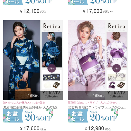
12,100
17,000
¥
¥
税込
税込
〜
在庫切れ
在庫切れ
艶やかな大人の魅力あふれる粋浴衣
芙蓉柄 白地にストライプ 大人の3点セット
濃紺地に個性的な油彩牡丹 大人の3点セ
芙蓉柄 白地にストライプ 大人の3点セッ
レディース浴衣
ットレディース浴衣(浴衣+平帯or作り帯
トレディース浴衣(浴衣+平帯or作り帯+下
+下駄)
駄)
17,600
12,980
¥
¥
税込
税込