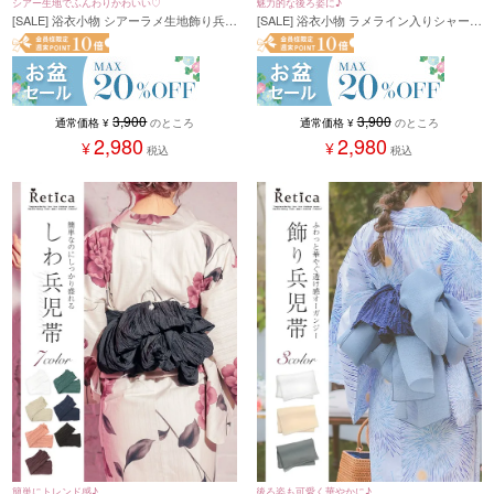
シアー生地でふんわりかわいい♡
魅力的な後ろ姿に♪
[SALE] 浴衣小物 シアーラメ生地飾り兵児
[SALE] 浴衣小物 ラメライン入りシャーリ
帯 (ホワイト/ベージュ/ラベンダー/パール
ング飾り兵児帯 (ホワイト/ブラック)
グレー)
3,900
3,900
通常価格
¥
のところ
通常価格
¥
のところ
2,980
2,980
¥
¥
税込
税込
簡単にトレンド感♪
後ろ姿も可愛く華やかに♪