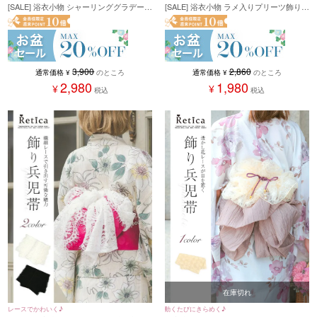
[SALE] 浴衣小物 ラメ入りプリーツ飾り兵
[SALE] 浴衣小物 シャーリンググラデーシ
児帯 (ダスティピンク/ミント/ローズゴー
ョンしわ兵児帯 (ブラック/ピンク)
ルド)
2,860
3,900
通常価格
¥
のところ
通常価格
¥
のところ
1,980
2,980
¥
¥
税込
税込
在庫切れ
レースでかわいく♪
動くたびにきらめく♪