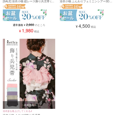
[SALE] 浴衣小物 総レース飾り兵児帯 (ブ
浴衣小物 ふんわりフェミニンシアー3Dフ
ラック/ホワイト)
ラワー スパンコール飾り兵児帯 (クリー
ム)
2,860
4,500
通常価格
¥
のところ
¥
税込
1,980
¥
税込
在庫切れ
浴衣姿を格上げしてくれる♪
浴衣小物 よろけ縞飾り兵児帯