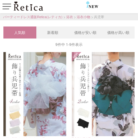
NEW
SALE
パーティードレス通販Retica(レティカ)
浴衣
浴衣小物
兵児帯
人気順
新着順
価格が安い順
価格が高い順
9
件中
1
-
9
件表示
NEW