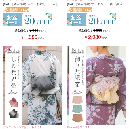
[SALE] 浴衣小物 ふわふわボリュームしわ
[SALE] 浴衣小物 オーガンジー飾り兵児帯
兵児帯 (ブラック/レディッシュブラウン/
(ホワイト/ベージュ/ブルーグレー)
グレージュ/ブルーグリーン/ネイビー/ピ
ンク/ホワイト)
3,900
3,900
通常価格
¥
のところ
通常価格
¥
のところ
1,980
2,980
¥
¥
税込
税込
NEW
華やかさをプラス♪
グラデーションでおしゃれ見え♪