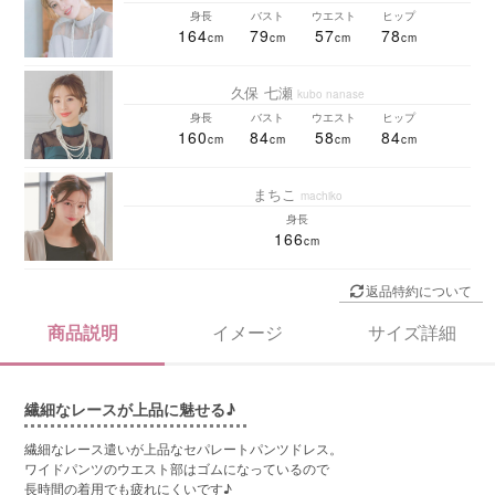
身長
バスト
ウエスト
ヒップ
164
79
57
78
久保 七瀬
kubo nanase
身長
バスト
ウエスト
ヒップ
160
84
58
84
まちこ
machiko
身長
166
返品特約について
商品説明
イメージ
サイズ詳細
繊細なレースが上品に魅せる♪
繊細なレース遣いが上品なセパレートパンツドレス。
ワイドパンツのウエスト部はゴムになっているので
長時間の着用でも疲れにくいです♪