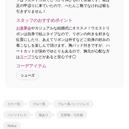
足の甲辺りに来ていたので、ぺたんこ靴でなければ裾も
引きずりません！
スタッフのおすすめポイント
お食事会
やカジュアルな結婚式にオススメ！ウエストリ
ボンは自身で結ぶタイプなので、リボンの向きを好きな
位置にしたり、あえてリボンは外すなどご自身の好みの
着こなしを楽しんで頂けます。胸パッド付きですが、ハ
ートカットが深めでゆとりもあるので、胸元が心配な方
は
ヌーブラ
などがあると安心です◯
コーデアイテム
シューズ
カラー別
ブルー系
ブルー系パンツドレス
パンツドレス
袖あり
五部袖・七分袖
Retica