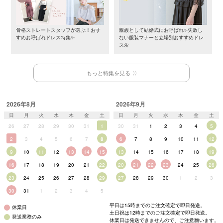
骨格ストレートスタッフが選ぶ！おす
親族として結婚式にお呼ばれ✨失敗し
すめお呼ばれドレス特集✨
ない服装マナーと立場別おすすめドレ
ス🌼
もっと特集を見る
2026年8月
2026年9月
日
月
火
水
木
金
土
日
月
火
水
木
金
土
26
27
28
29
30
31
1
30
31
1
2
3
4
5
2
3
4
5
6
7
8
6
7
8
9
10
11
12
9
10
11
12
13
14
15
13
14
15
16
17
18
19
16
17
18
19
20
21
22
20
21
22
23
24
25
26
23
24
25
26
27
28
29
27
28
29
30
1
2
3
30
31
1
2
3
4
5
平日は15時までのご注文確定で即日発送。
休業日
土日祝は12時までのご注文確定で即日発送。
発送業務のみ
休業日は発送できませんので、ご注意願います。