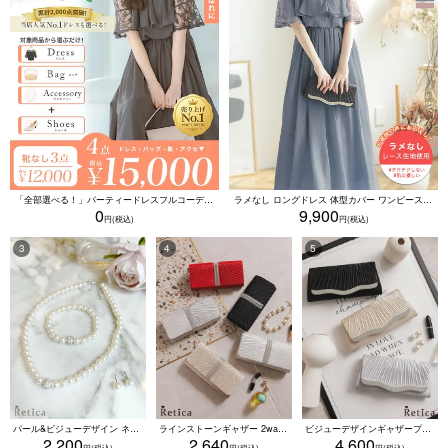
「全部選べる！」パーティードレスフルコーデセット (ドレス1点＋バッグ1点＋アクセ1点+靴1足/4点15000円(税込)/靴なしで12000円(税込))
ラメなし ロングドレス 体型カバー ワンピース 敏感肌対応 結婚式 二次会 お呼ばれ 大人 上品 (Sサイズ～5Lサイズ)
0
9,900
パール&ビジューデザイン ネックレス×ピアス×ブレスレット アクセサリー3set
ラインストーンギャザー 2wayプリーツクラッチバッグ(ベージュ/シルバー/ブラック/ホワイト/レッド)
ビジューデザインギャザープリーツ入り2wayバッグ(ベージュ/シルバー/ブラック)
2,200
2,640
4,600