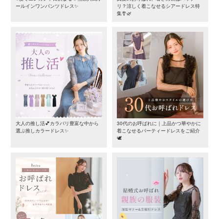
ールインワンパンツドレス✨
リ？涼しく着こなせるシアードレス特
集🎐🌿
大人の推し活💕カラバリ豊富な中から
30代のお呼ばれに｜上品かつ華やかに
選ぶ推しカラードレス✨
着こなせるパーティードレスをご紹介
🕊️