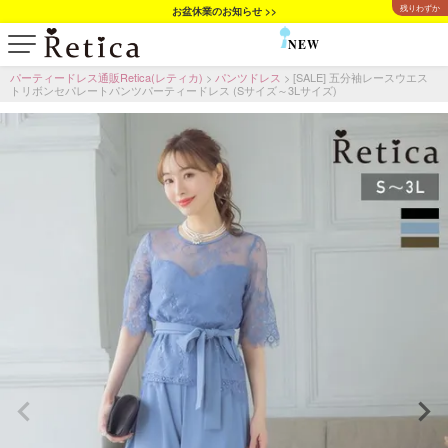
残りわずか
お盆休業のお知らせ >>
NEW
SALE
パーティードレス通販Retica(レティカ)
パンツドレス
[SALE] 五分袖レースウエス
トリボンセパレートパンツパーティードレス (Sサイズ～3Lサイズ)