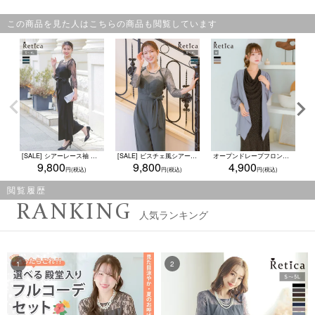
この商品を見た人はこちらの商品も閲覧しています
[SALE] シアーレース袖 オールインワン ウエストリボン パンツドレス 結婚式 二次会(S~4L)(ブルーグリーン/ブラック/チャコールグレー)
[SALE] ビスチェ風シアーレース生地ワイドパンツドレス(S~4L)(ブルーグリーン/ブラック/チャコールグレー)
オープンドレープフロントシアーロングカーディガン結婚式 二次会(Mサイズ)
9,800
9,800
4,900
閲覧履歴
RANKING
人気ランキング