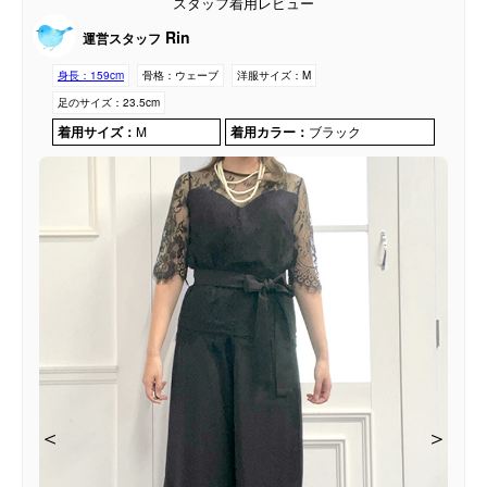
スタッフ着用レビュー
Rin
運営スタッフ
身長：
159cm
骨格：
ウェーブ
洋服サイズ：
M
足のサイズ：
23.5cm
着用サイズ：
M
着用カラー：
ブラック
＜
＜
＜
＜
＜
＞
＞
＞
＞
＞