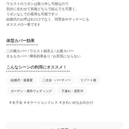
ウエストのリボンは取り外し可能なので
気分に合わせて前後どちらで結んでも可愛く、
リボンなしでの着用も可能です☆
結婚式のお呼ばれだけでなく、同窓会やディナーにも
オススメの一着です♪
体型カバー効果
二の腕カバー / ウエスト細見え / お腹カバー
太ももカバー / 脚長効果あり / お尻気にならない
こんなシーンの利用にオススメ！
結婚式・披露宴
二次会・パーティー
リゾート婚
ガーデン・屋外ウェディング
子連れ・授乳中
＃女子会 ＃オケージョンドレス ＃きれいめなお出かけ