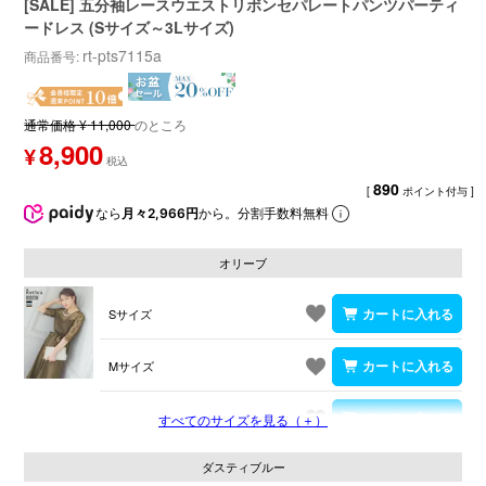
[SALE] 五分袖レースウエストリボンセパレートパンツパーティ
ードレス (Sサイズ～3Lサイズ)
rt-pts7115a
商品番号
通常価格
¥
11,000
のところ
8,900
¥
890
[
ポイント付与 ]
なら
月々2,966円
から。分割手数料無料
オリーブ
Sサイズ
Mサイズ
Lサイズ
すべてのサイズを見る（＋）
ダスティブルー