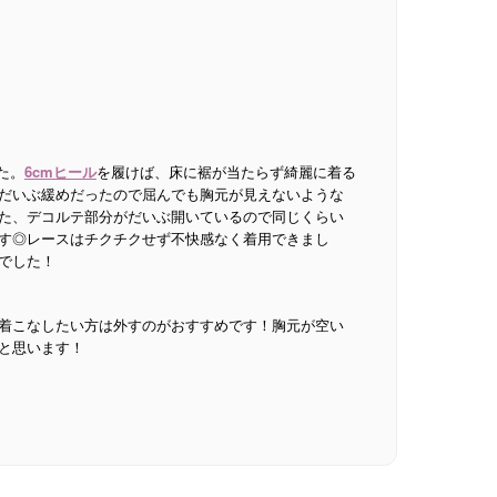
た。
6cmヒール
を履けば、床に裾が当たらず綺麗に着る
だいぶ緩めだったので屈んでも胸元が見えないような
た、デコルテ部分がだいぶ開いているので同じくらい
す◎レースはチクチクせず不快感なく着用できまし
でした！
着こなしたい方は外すのがおすすめです！胸元が空い
と思います！