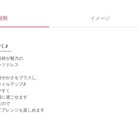
説明
イメージ
く♪
素材が魅力の
ンツドレス
軽やかさをプラスし、
タイルアップ♪
やすく
適に過ごせます
なので
てアレンジも楽しめます