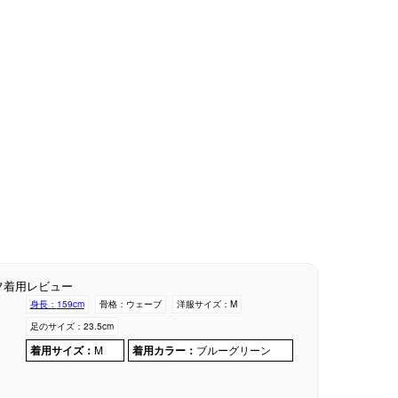
フ着用レビュー
身長：
159cm
骨格：
ウェーブ
洋服サイズ：
M
足のサイズ：
23.5cm
着用サイズ：
M
着用カラー：
ブルーグリーン