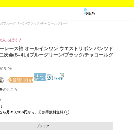
NEW
SALE
4L)(ブルーグリーン/ブラック/チャコールグレー)
大人っぽく♪
 シアーレース袖 オールインワン ウエストリボン パンツド
二次会(S~4L)(ブルーグリーン/ブラック/チャコールグ
6805-2b
80
のところ
]
なら
月々3,266円
から。分割手数料無料
ブラック