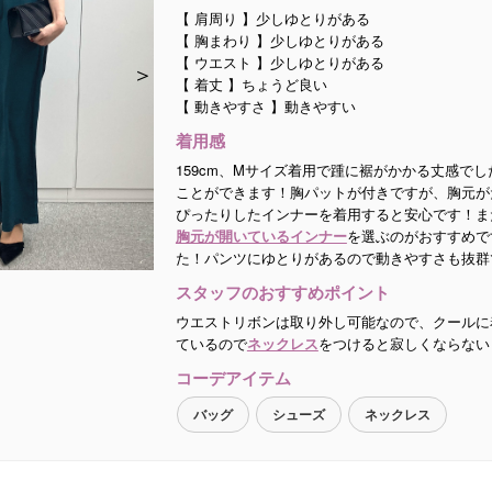
【 肩周り 】少しゆとりがある
【 胸まわり 】少しゆとりがある
【 ウエスト 】少しゆとりがある
＞
＞
＞
＞
【 着丈 】ちょうど良い
【 動きやすさ 】動きやすい
着用感
159cm、Mサイズ着用で踵に裾がかかる丈感でし
ことができます！胸パットが付きですが、胸元が
ぴったりしたインナーを着用すると安心です！ま
胸元が開いているインナー
を選ぶのがおすすめで
た！パンツにゆとりがあるので動きやすさも抜群
スタッフのおすすめポイント
ウエストリボンは取り外し可能なので、クールに
ているので
ネックレス
をつけると寂しくならない
コーデアイテム
バッグ
シューズ
ネックレス