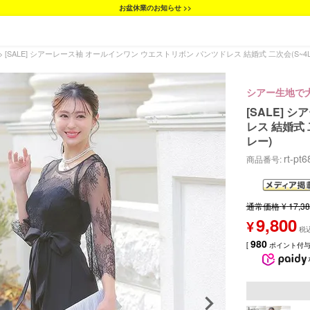
お盆休業のお知らせ >>
[SALE] シアーレース袖 オールインワン ウエストリボン パンツドレス 結婚式 二次会(S~
シアー生地で
[SALE]
レス 結婚式 
レー)
rt-pt
商品番号
通常価格
¥
17,3
9,800
¥
980
[
ポイント付与 