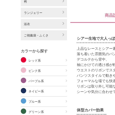
袴
ランジェリー
商品
浴衣
ご祝儀袋・ふくさ
シアー生地で大人っぽ
上品なレースとシアー
カラーから探す
落ち着いた雰囲気のパ
デコルテから背中、
レッド系
袖にかけての透け感が
ウエストのリボンでス
ピンク系
パンツスタイルで動き
フォーマルな場でも快
パープル系
リボンは取り外し可能
ネイビー系
シーンや気分に合わせ
ブルー系
体型カバー効果
グリーン系