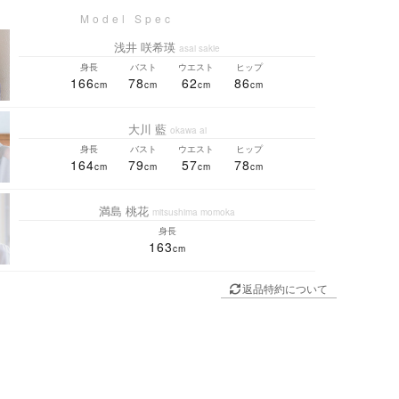
浅井 咲希瑛
asai sakie
身長
バスト
ウエスト
ヒップ
166
78
62
86
大川 藍
okawa ai
身長
バスト
ウエスト
ヒップ
164
79
57
78
満島 桃花
mitsushima momoka
身長
163
返品特約について