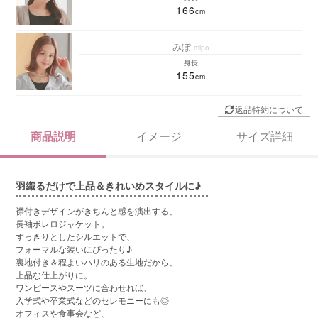
166
みぽ
mipo
身長
155
返品特約について
商品説明
イメージ
サイズ詳細
羽織るだけで上品＆きれいめスタイルに♪
襟付きデザインがきちんと感を演出する、
長袖ボレロジャケット。
すっきりとしたシルエットで、
フォーマルな装いにぴったり♪
裏地付き＆程よいハリのある生地だから、
上品な仕上がりに。
ワンピースやスーツに合わせれば、
入学式や卒業式などのセレモニーにも◎
オフィスや食事会など、