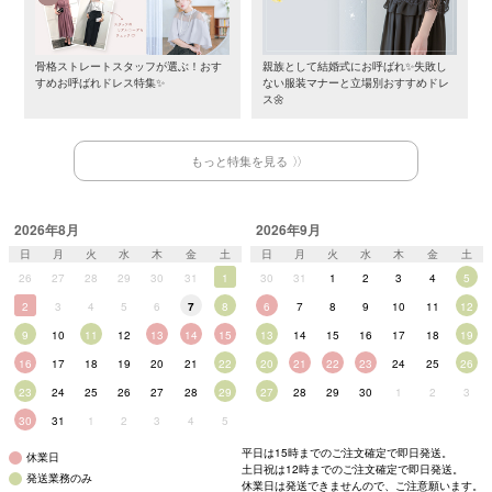
骨格ストレートスタッフが選ぶ！おす
親族として結婚式にお呼ばれ✨失敗し
すめお呼ばれドレス特集✨
ない服装マナーと立場別おすすめドレ
ス🌼
もっと特集を見る
2026年8月
2026年9月
日
月
火
水
木
金
土
日
月
火
水
木
金
土
26
27
28
29
30
31
1
30
31
1
2
3
4
5
2
3
4
5
6
7
8
6
7
8
9
10
11
12
9
10
11
12
13
14
15
13
14
15
16
17
18
19
16
17
18
19
20
21
22
20
21
22
23
24
25
26
23
24
25
26
27
28
29
27
28
29
30
1
2
3
30
31
1
2
3
4
5
平日は15時までのご注文確定で即日発送。
休業日
土日祝は12時までのご注文確定で即日発送。
発送業務のみ
休業日は発送できませんので、ご注意願います。