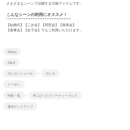
さまざまなシーンで活躍する万能アイテムです。
こんなシーンの利用にオススメ！
【結婚式】【二次会】【同窓会】【発表会】
【食事会】【女子会】でもご利用いただけます。
Retica
SALE
ボレロ／ショール
ボレロ
クーポン
特集一覧
冬にぴったりパーティードレス
週末ピックアップ