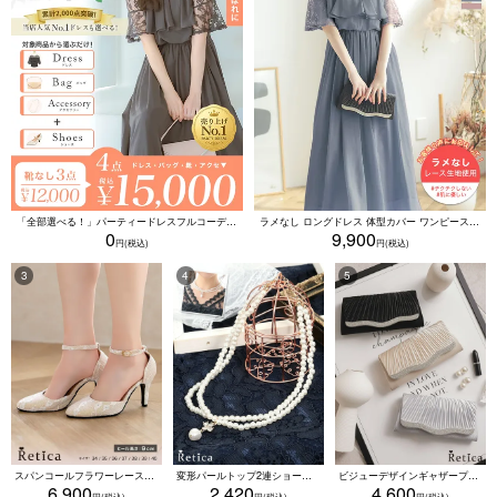
「全部選べる！」パーティードレスフルコーデセット (ドレス1点＋バッグ1点＋アクセ1点+靴1足/4点15000円(税込)/靴なしで12000円(税込))
ラメなし ロングドレス 体型カバー ワンピース 敏感肌対応 結婚式 二次会 お呼ばれ 大人 上品 (Sサイズ～5Lサイズ)
0
9,900
スパンコールフラワーレースアンクルストラップハイヒールセパレートパンプス (ベージュ)
変形パールトップ2連ショートパールネックレス(ホワイト)
ビジューデザインギャザープリーツ入り2wayバッグ(ベージュ/シルバー/ブラック)
6,900
2,420
4,600