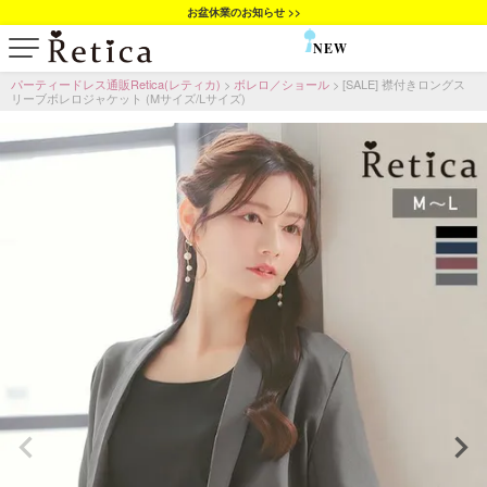
お盆休業のお知らせ >>
NEW
SALE
パーティードレス通販Retica(レティカ)
ボレロ／ショール
[SALE] 襟付きロングス
リーブボレロジャケット (Mサイズ/Lサイズ)