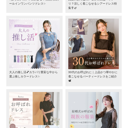
ールインワンパンツドレス✨
リ？涼しく着こなせるシアードレス特
集🎐🌿
大人の推し活💕カラバリ豊富な中から
30代のお呼ばれに｜上品かつ華やかに
選ぶ推しカラードレス✨
着こなせるパーティードレスをご紹介
🕊️