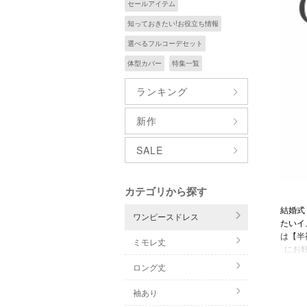
セールアイテム
知っておきたい!お役立ち情報
選べるフルコーデセット
体型カバー
特集一覧
ランキング
新作
SALE
カテゴリから探す
結婚式
ワンピースドレス
たいイ
は【半
ミモレ丈
にお
は、ド
ロング丈
指定さ
さのあ
袖あり
だくこ