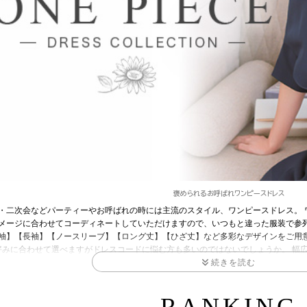
褒められるお呼ばれワンピースドレス
・二次会などパーティーやお呼ばれの時には主流のスタイル、ワンピースドレス。 
メージに合わせてコーディネートしていただけますので、いつもと違った服装で参列する
袖】【長袖】【ノースリーブ】【ロング丈】【ひざ丈】など多彩なデザインをご用意
好みに合わせて選べますがドレスコードに悩む方も多いのではないでしょうか。 幅
レスの丈や露出度に配慮が必要です。 結婚式はもちろん高級レストランやホテルで
れる『準礼装』。 準礼装はセミフォーマルとも呼ばれ、正装より一つ下のドレスコ
るドレスといった具合に、時間帯によって着用する服装に特徴があるのが一般的です
とをおすすめします。 スカート丈は膝丈かそれよりも長い丈のもの、また、袖あり