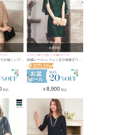
れ
在庫切れ
イン♪
シフォン袖で上品に二の腕カバー♪
フ七分袖シンプル
刺繍レース×シフォン五分袖膝丈ワン
ドレス (Sサイ
カラーパーティードレス (Sサイズ～
XXLサイズ)
0
8,900
¥
税込
税込