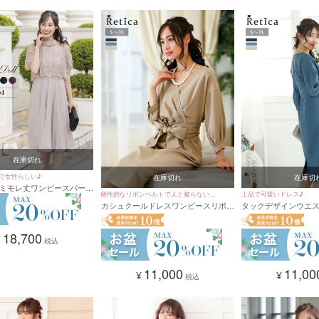
在庫切れ
で女性らしい♪
在庫切れ
在庫切
ミモレ丈ワンピースパーテ
個性的なリボンベルトで人と被らないデ
上品で可愛いドレス♪
Mサイズ) [DorryDoll/ドリ
カシュクールドレスワンピースリボン
タックデザインウエ
ザイン☆
ベルト付きパーティードレス (Sサイ
膝下丈パーティードレ
ズ～XXLサイズ)
XXLサイズ)
18,700
¥
税込
11,000
11,00
¥
¥
税込