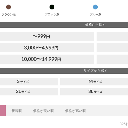
ブラウン系
ブラック系
ブルー系
価格から探す
〜999
円
3,000〜4,999
円
10,000〜14,999
円
サイズから探す
S
M
2L
3L
新着順
価格が安い順
価格が高い順
326