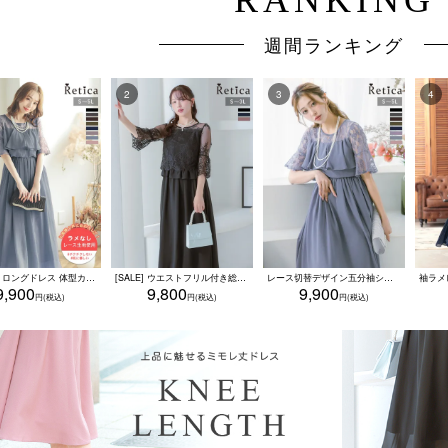
パールの小物を使うなどして上品にコーディネートしていただくと良いでしょう。 
等、上着を羽織って露出を調整しましょう
週間ランキング
ラメなし ロングドレス 体型カバー ワンピース 敏感肌対応 結婚式 二次会 お呼ばれ 大人 上品 (Sサイズ～5Lサイズ)
[SALE] ウエストフリル付き総レース七分袖シフォンワンピースパーティードレス(Sサイズ～3Lサイズ)
レース切替デザイン五分袖シフォンフレアロングスカートパーティードレス (Sサイズ～5Lサイズ)
9,900
9,800
9,900