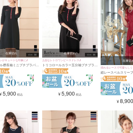
在庫切れ
在庫切れ
ンがキュートな印象に♪
上品なレトロワンピースドレス♪
在庫切
ル襟長袖ミニプチプラパー
トリコロールカラー五分袖プチプラパ
揺れるレースで可愛らしく(^
 (Mサイズ)
ーティードレス (Mサイズ)
総レースベルスリー
ートパーティードレス 
XXLサイズ) [パール
5,900
5,900
¥
¥
税込
税込
8,90
¥