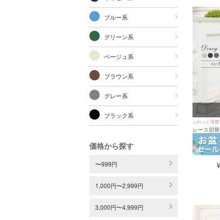
ブルー系
グリーン系
ベージュ系
ブラウン系
グレー系
ブラック系
ふわっと清楚
レース切替
ィードレス (
価格から探す
ードール]
〜999円
1,000円〜2,999円
3,000円〜4,999円