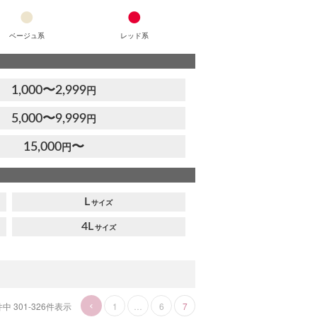
ベージュ系
レッド系
1,000〜2,999
円
5,000〜9,999
円
15,000
〜
円
L
4L
件中
301
-
326
件表示
1
…
6
7