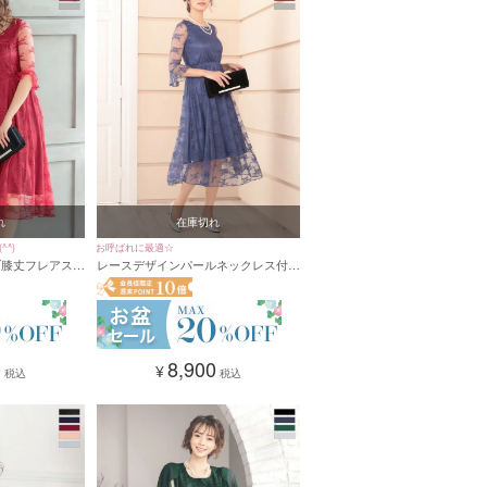
れ
在庫切れ
^)
お呼ばれに最適☆
ブ膝丈フレアスカ
レースデザインパールネックレス付き
(Sサイズ～
袖ありロングパーティードレス (Sサ
ネックレス付き]
イズ～XXLサイズ) [パールネックレス
付き]
0
8,900
¥
税込
税込