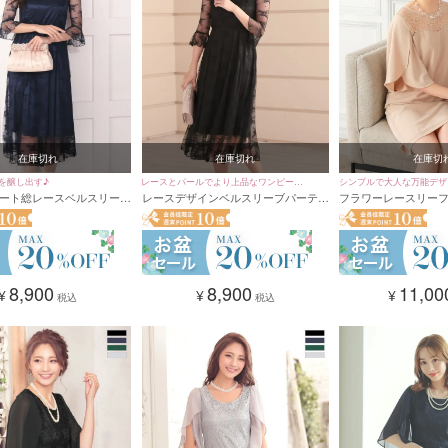
在庫切れ
在庫切れ
在庫切
を醸し出す♪
レースとパールでより上品なワンピース
シンプルで大人な万能デザ
ート総レースベルスリーブ
レースデザインベルスリーブパーティ
フラワーレースリー
ドレス♪
レス (Sサイズ～XXLサ
ードレス (Sサイズ～XXLサイズ) [パー
フレアミニパーティー
ールネックレス付き]
ルネックレス付き]
ズ～XXLサイズ)
8,900
8,900
11,00
¥
¥
¥
税込
税込