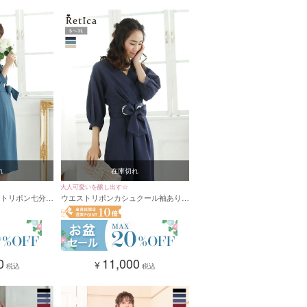
れ
在庫切れ
大人可愛いを醸し出す☆
ストリボン七分袖
ウエストリボンカシュクール袖ありド
ス (Sサイズ～
レスリボンベルト付きパーティードレ
ス (Sサイズ～XXLサイズ)
0
11,000
¥
税込
税込