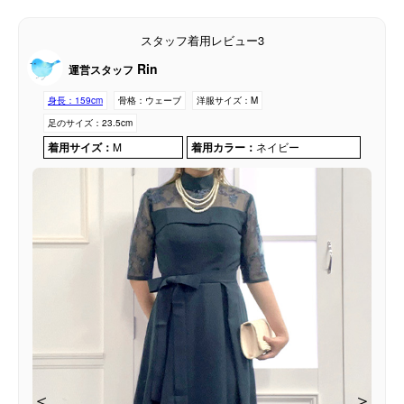
スタッフ着用レビュー3
Rin
運営スタッフ
身長：
159cm
骨格：
ウェーブ
洋服サイズ：
M
足のサイズ：
23.5cm
着用サイズ：
M
着用カラー：
ネイビー
＜
＜
＜
＞
＞
＞