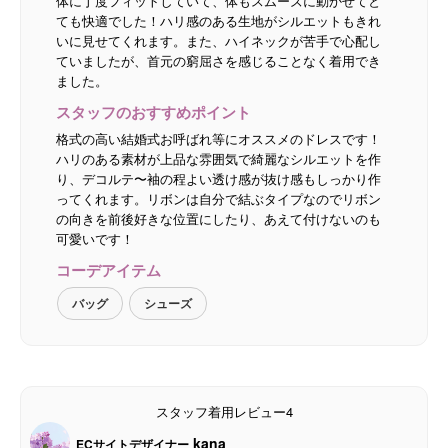
体に丁度フィットしていて、体もスムーズに動かせてと
ても快適でした！ハリ感のある生地がシルエットもきれ
いに見せてくれます。また、ハイネックが苦手で心配し
ていましたが、首元の窮屈さを感じることなく着用でき
ました。
スタッフのおすすめポイント
格式の高い結婚式お呼ばれ等にオススメのドレスです！
ハリのある素材が上品な雰囲気で綺麗なシルエットを作
り、デコルテ〜袖の程よい透け感が抜け感もしっかり作
ってくれます。リボンは自分で結ぶタイプなのでリボン
の向きを前後好きな位置にしたり、あえて付けないのも
可愛いです！
コーデアイテム
バッグ
シューズ
スタッフ着用レビュー4
kana
ECサイトデザイナー