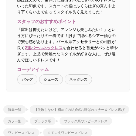
いった印象です。スカートの裾はふくらはぎの真ん中よ
り下くらいまであってスタイル良く見えました！
スタッフのおすすめポイント
「露出は抑えたいけど、アレンジも楽しみたい！」とい
う方にぴったりの一着です！肘まで隠れるシアー袖なの
で安心感があります。パール系アクセサリーとの相性が
良く
2連パールネックレス
を合わせると首元がパッと華や
ぎます。上品で綺麗めなスタイルが好きな人に、ぜひ選
んでほしいドレスです！
コーデアイテム
バッグ
シューズ
ネックレス
特集一覧
【失敗しない】初めての結婚式お呼ばれマナー＆ドレス選び
カラー別
ブラック系
ブラック系ワンピースドレス
ワンピースドレス
ミモレ丈ワンピースドレス