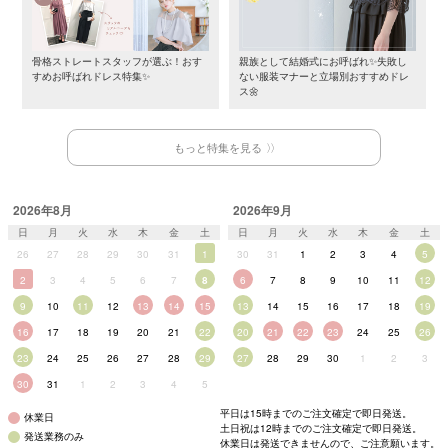
骨格ストレートスタッフが選ぶ！おす
親族として結婚式にお呼ばれ✨失敗し
すめお呼ばれドレス特集✨
ない服装マナーと立場別おすすめドレ
ス🌼
もっと特集を見る
2026年8月
2026年9月
日
月
火
水
木
金
土
日
月
火
水
木
金
土
26
27
28
29
30
31
1
30
31
1
2
3
4
5
2
3
4
5
6
7
8
6
7
8
9
10
11
12
9
10
11
12
13
14
15
13
14
15
16
17
18
19
16
17
18
19
20
21
22
20
21
22
23
24
25
26
23
24
25
26
27
28
29
27
28
29
30
1
2
3
30
31
1
2
3
4
5
平日は15時までのご注文確定で即日発送。
休業日
土日祝は12時までのご注文確定で即日発送。
発送業務のみ
休業日は発送できませんので、ご注意願います。