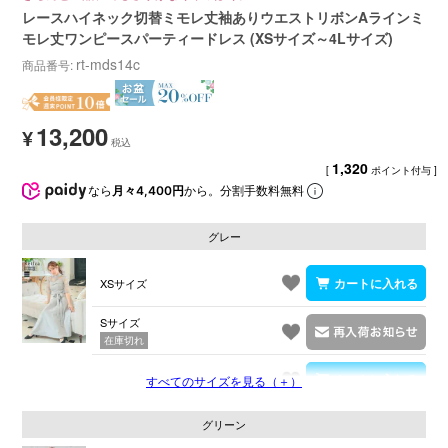
レースハイネック切替ミモレ丈袖ありウエストリボンAラインミ
モレ丈ワンピースパーティードレス (XSサイズ～4Lサイズ)
rt-mds14c
商品番号
13,200
¥
1,320
[
ポイント付与 ]
なら
月々4,400円
から。分割手数料無料
グレー
XSサイズ
Sサイズ
在庫切れ
Mサイズ
すべてのサイズを見る（＋）
グリーン