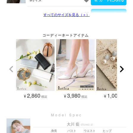
Mサイズ
すべてのサイズを見る（＋）
2,860
3,980
1,000
¥
¥
¥
税込
税込
税込
大川 藍
okawa ai
身長
バスト
ウエスト
ヒップ