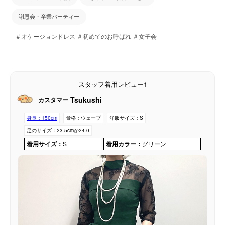
謝恩会・卒業パーティー
＃オケージョンドレス ＃初めてのお呼ばれ ＃女子会
スタッフ着用レビュー1
Tsukushi
カスタマー
身長：
150cm
骨格：
ウェーブ
洋服サイズ：
S
足のサイズ：
23.5cmか24.0
着用サイズ：
S
着用カラー：
グリーン