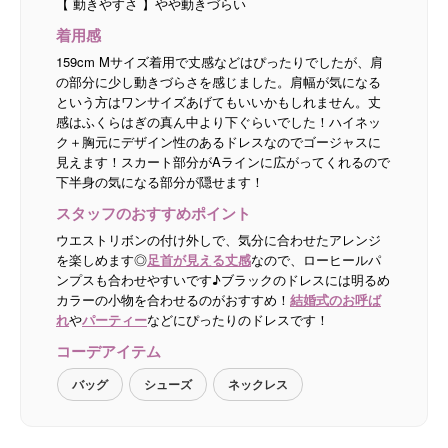
【 動きやすさ 】やや動きづらい
着用感
159cm Mサイズ着用で丈感などはぴったりでしたが、肩
の部分に少し動きづらさを感じました。肩幅が気になる
という方はワンサイズあげてもいいかもしれません。丈
感はふくらはぎの真ん中より下ぐらいでした！ハイネッ
ク＋胸元にデザイン性のあるドレスなのでゴージャスに
見えます！スカート部分がAラインに広がってくれるので
下半身の気になる部分が隠せます！
スタッフのおすすめポイント
ウエストリボンの付け外しで、気分に合わせたアレンジ
を楽しめます◎
足首が見える丈感
なので、ローヒールパ
ンプスも合わせやすいです♪ブラックのドレスには明るめ
カラーの小物を合わせるのがおすすめ！
結婚式のお呼ば
れ
や
パーティー
などにぴったりのドレスです！
コーデアイテム
バッグ
シューズ
ネックレス