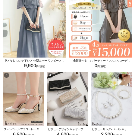
ラメなし ロングドレス 体型カバー ワンピース 敏感肌対応 結婚式 二次会 お呼ばれ 大人 上品 (Sサイズ～5Lサイズ)
「全部選べる！」パーティードレスフルコーデセット (ドレス1点＋バッグ1点＋アクセ1点+靴1足/4点15000円(税込)/靴なしで12000円(税込))
9,900
0
スパンコールフラワーレースアンクルストラップハイヒールセパレートパンプス (ベージュ)
ビジューデザインギャザープリーツ入り2wayバッグ(ベージュ/シルバー/ブラック)
ビジューリング×パール ネックレス・ブレスレット・ピアス 3点セット（ホワイト）
6,900
4,600
2,200