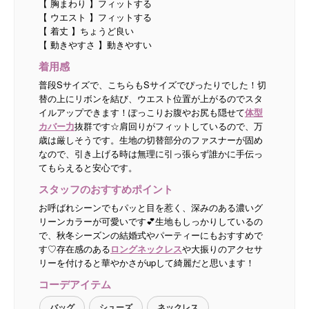
【 胸まわり 】フィットする
【 ウエスト 】フィットする
【 着丈 】ちょうど良い
【 動きやすさ 】動きやすい
着用感
普段Sサイズで、こちらもSサイズでぴったりでした！切
替の上にリボンを結び、ウエスト位置が上がるのでスタ
イルアップできます！ぽっこりお腹やお尻も隠せて
体型
カバー力
抜群です☆肩回りがフィットしているので、万
歳は厳しそうです。生地の切替部分のファスナーが固め
なので、引き上げる時は無理に引っ張らず誰かに手伝っ
てもらえると安心です。
スタッフのおすすめポイント
お呼ばれシーンでもパッと目を惹く、深みのある濃いグ
リーンカラーが可愛いです💕生地もしっかりしているの
で、秋冬シーズンの結婚式やパーティーにもおすすめで
す♡存在感のある
ロングネックレス
や大振りのアクセサ
リーを付けると華やかさがupして綺麗だと思います！
コーデアイテム
バッグ
シューズ
ネックレス