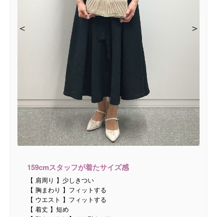
＜
＜
＜
＜
＞
＞
＞
＞
159cmスタッフが着たサイズ感
【 肩周り 】少しきつい
【 胸まわり 】フィットする
【 ウエスト 】フィットする
【 着丈 】短め