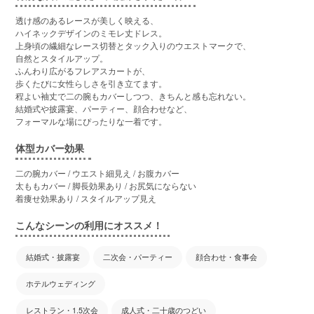
透け感のあるレースが美しく映える、
ハイネックデザインのミモレ丈ドレス。
上身頃の繊細なレース切替とタック入りのウエストマークで、
自然とスタイルアップ。
ふんわり広がるフレアスカートが、
歩くたびに女性らしさを引き立てます。
程よい袖丈で二の腕もカバーしつつ、きちんと感も忘れない。
結婚式や披露宴、パーティー、顔合わせなど、
フォーマルな場にぴったりな一着です。
体型カバー効果
二の腕カバー / ウエスト細見え / お腹カバー
太ももカバー / 脚長効果あり / お尻気にならない
着痩せ効果あり / スタイルアップ見え
こんなシーンの利用にオススメ！
結婚式・披露宴
二次会・パーティー
顔合わせ・食事会
ホテルウェディング
レストラン・1.5次会
成人式・二十歳のつどい