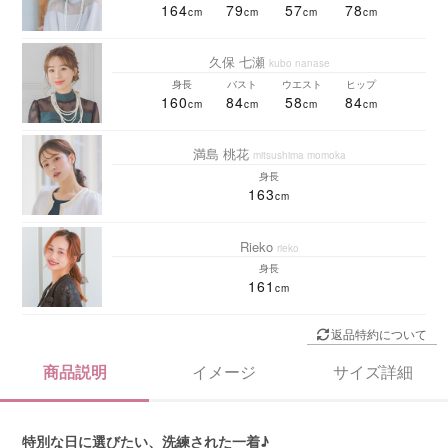
164
79
57
78
久保 七瀬
kubo nanase
身長
バスト
ウエスト
ヒップ
160
84
58
84
満島 桃花
mitsushima momoka
身長
163
Rieko
rieko
身長
161
返品特約について
商品説明
イメージ
サイズ詳細
特別な日に選びたい、洗練された一着♪