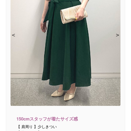
＜
＜
＜
＜
＞
＞
＞
＞
150cmスタッフが着たサイズ感
【 肩周り 】少しきつい