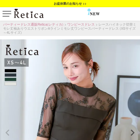
お盆休業のお知らせ >>
NEW
SALE
パーティードレス通販Retica(レティカ)
ワンピースドレス
レースハイネック切替ミ
モレ丈袖ありウエストリボンAラインミモレ丈ワンピースパーティードレス (XSサイズ
～4Lサイズ)