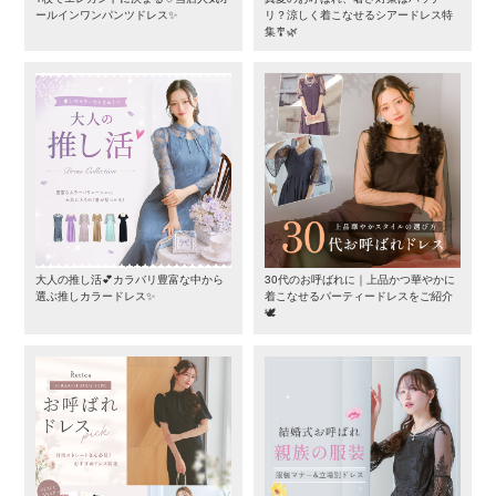
ールインワンパンツドレス✨
リ？涼しく着こなせるシアードレス特
集🎐🌿
大人の推し活💕カラバリ豊富な中から
30代のお呼ばれに｜上品かつ華やかに
選ぶ推しカラードレス✨
着こなせるパーティードレスをご紹介
🕊️