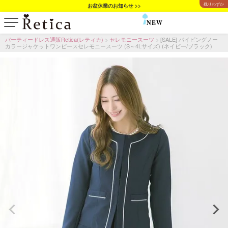
残りわずか
お盆休業のお知らせ >>
NEW
SALE
パーティードレス通販Retica(レティカ)
セレモニースーツ
[SALE] パイピングノー
カラージャケットワンピースセレモニースーツ (S～4Lサイズ) (ネイビー/ブラック)