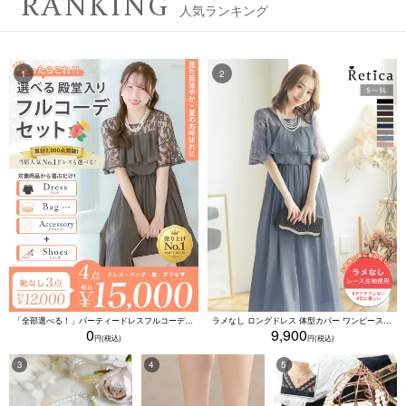
RANKING
人気ランキング
「全部選べる！」パーティードレスフルコーデセット (ドレス1点＋バッグ1点＋アクセ1点+靴1足/4点15000円(税込)/靴なしで12000円(税込))
ラメなし ロングドレス 体型カバー ワンピース 敏感肌対応 結婚式 二次会 お呼ばれ 大人 上品 (Sサイズ～5Lサイズ)
0
9,900