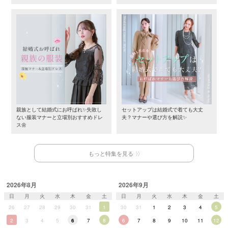
親族として結婚式にお呼ばれ✨失敗し
セットアップは結婚式で着ても大丈
ない服装マナーと立場別おすすめドレ
夫？マナーや選び方を解説✨
ス🌼
もっと特集を見る
2026年8月
2026年9月
日
月
火
水
木
金
土
日
月
火
水
木
金
土
26
27
28
29
30
31
1
30
31
1
2
3
4
5
2
3
4
5
6
7
8
6
7
8
9
10
11
12