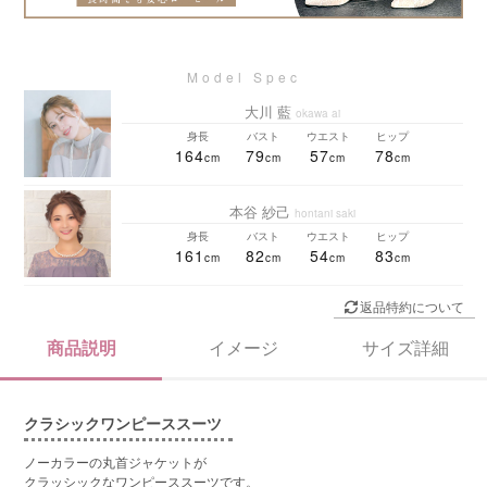
大川 藍
okawa ai
身長
バスト
ウエスト
ヒップ
164
79
57
78
本谷 紗己
hontani saki
身長
バスト
ウエスト
ヒップ
161
82
54
83
返品特約について
商品説明
イメージ
サイズ詳細
クラシックワンピーススーツ
ノーカラーの丸首ジャケットが
クラッシックなワンピーススーツです。