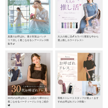
真夏のお呼ばれ、暑さ対策はバッチ
大人の推し活💕カラバリ豊富な中から
リ？涼しく着こなせるシアードレス特
選ぶ推しカラードレス✨
集🎐🌿
30代のお呼ばれに｜上品かつ華やかに
骨格ストレートスタッフが選ぶ！おす
着こなせるパーティードレスをご紹介
すめお呼ばれドレス特集✨
🕊️