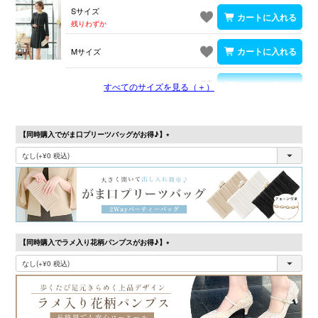
Sサイズ
残りわずか
Mサイズ
Lサイズ
すべてのサイズを見る（＋）
【同時購入でがま口プリーツバッグがお得♪】
(必
須)
【同時購入でラメ入り花柄パンプスがお得♪】
(必
須)