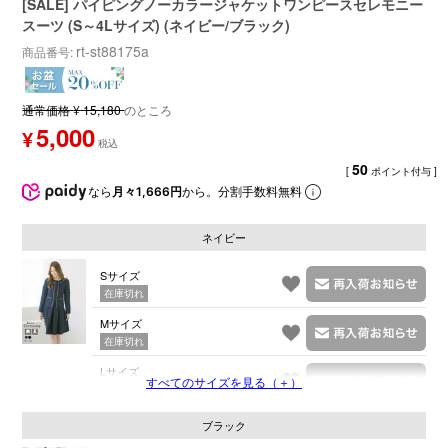
[SALE] パイピングノーカラージャケットワンピースセレモニー
スーツ (S～4Lサイズ) (ネイビー/ブラック)
rt-st88175a
商品番号
通常価格
¥
15,180
のところ
5,000
¥
50
[
ポイント付与 ]
なら
月々1,666円
から。分割手数料無料
ネイビー
Sサイズ
在庫切れ
Mサイズ
在庫切れ
Lサイズ
すべてのサイズを見る（＋）
在庫切れ
ブラック