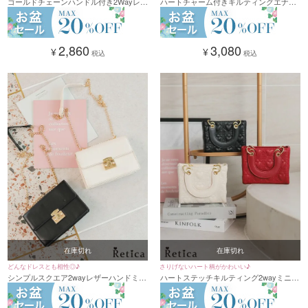
ゴールドチェーンハンドル付き2Wayレザ
ハートチャーム付きキルティングエナメ
ーハンドバッグ(ブラック)
ルスクエア型2wayハンドバッグ(ブラッ
ク/キャメル/ホワイト/ワインレッド)
2,860
3,080
¥
¥
税込
税込
在庫切れ
在庫切れ
どんなドレスとも相性◎♪
さりげないハート柄がかわいい♪
シンプルスクエア2wayレザーハンドミニ
ハートステッチキルティング2wayミニハ
バッグ(クリーム/ブラック)
ンドバッグ(ブラック/クリーム/レッド)