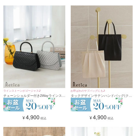
ラインストーンがゴージャス♪
お呼ばれのサブバッグにも♪
チェーンショルダー付き2Wayラインスト
タックデザインサテンハンドバッグ(クリ
ーンハンドミニバッグ(シルバー/ブラッ
ーム/ブラック)
ク)
4,900
4,900
¥
¥
税込
税込