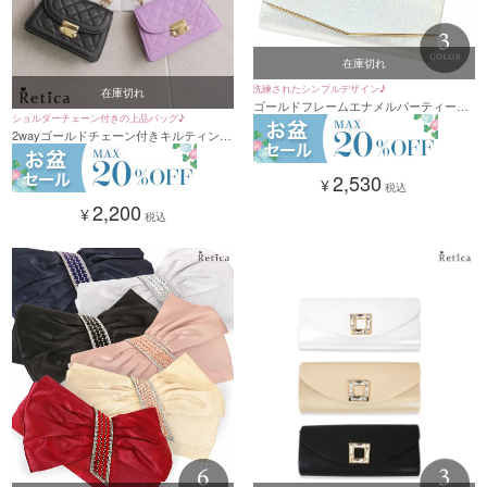
在庫切れ
洗練されたシンプルデザイン♪
在庫切れ
ゴールドフレームエナメルパーティーバ
ショルダーチェーン付きの上品バッグ♪
ッグ(シルバー/ゴールド/ブラック)
2wayゴールドチェーン付きキルティング
ハンドバッグ(ブラック/パープル/ホワイ
ト)
2,530
¥
税込
2,200
¥
税込