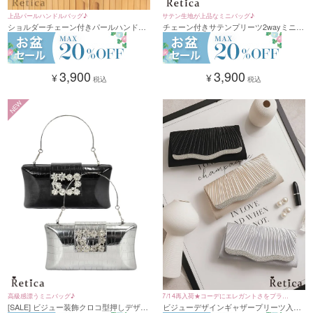
上品パールハンドルバッグ♪
サテン生地が上品なミニバッグ♪
ショルダーチェーン付きパールハンドル
チェーン付きサテンプリーツ2wayミニハ
エナメル2Wayバッグ(ホワイト/ブラック)
ンドバッグ（シャンパンベージュ/ブラッ
ク）
3,900
3,900
¥
¥
税込
税込
NEW
高級感漂うミニバッグ♪
7/14再入荷★コーデにエレガントさをプラス
[SALE] ビジュー装飾クロコ型押しデザイ
ビジューデザインギャザープリーツ入り
♪