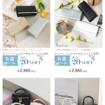
洗練された光沢のラグジュアリーバッグ♪
7/2再入荷★型押しデザインで高級感♪
チェーンショルダー付きラメメタル2Way
チェーンショルダー付きラメ入り型押し
バッグ(シルバー/ゴールド/ブラック)
デザインクラッチ2Wayバッグ(ホワイト/
シルバー/ブラック)
2,860
2,860
¥
¥
税込
税込