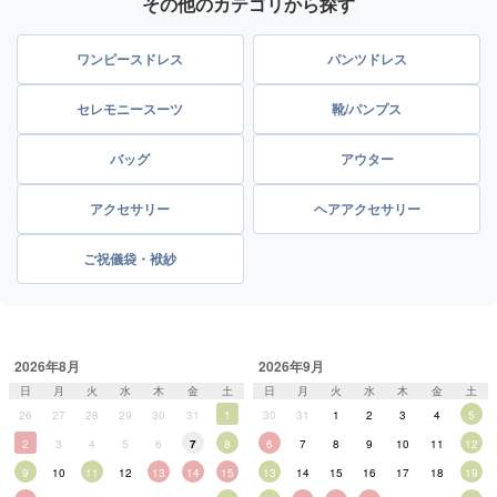
その他のカテゴリから探す
ワンピースドレス
パンツドレス
セレモニースーツ
靴/パンプス
バッグ
アウター
アクセサリー
ヘアアクセサリー
ご祝儀袋・袱紗
2026年8月
2026年9月
日
月
火
水
木
金
土
日
月
火
水
木
金
土
26
27
28
29
30
31
1
30
31
1
2
3
4
5
2
3
4
5
6
7
8
6
7
8
9
10
11
12
9
10
11
12
13
14
15
13
14
15
16
17
18
19