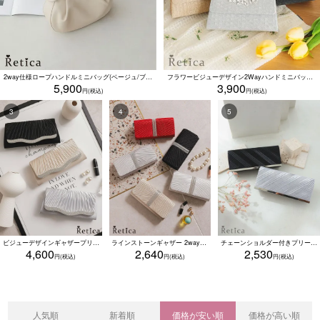
2way仕様ロープハンドルミニバッグ(ベージュ/ブラック/ブラウン)
フラワービジューデザイン2Wayハンドミニバッグ(シルバー/ブラック/ゴールド)
5,900
3,900
ビジューデザインギャザープリーツ入り2wayバッグ(ベージュ/シルバー/ブラック)
ラインストーンギャザー 2wayプリーツクラッチバッグ(ベージュ/シルバー/ブラック/ホワイト/レッド)
チェーンショルダー付きプリーツメタル2Wayバッグ (シルバー/ブラック)
4,600
2,640
2,530
人気順
新着順
価格が安い順
価格が高い順