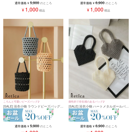
5,900
6,900
通常価格
¥
のところ
通常価格
¥
のところ
1,000
1,000
¥
¥
税込
税込
ころんと可愛いビーズバッグ♪
個性的で存在感のあるバッグ♪
[SALE] 浴衣小物 ラウンドビーズバッグ
[SALE] 浴衣小物 ハートメタルボールバッ
(クリームイエロー/ブラック/グレー)
グ(ブラック/オフホワイト/シルバー)
5,900
6,900
通常価格
¥
のところ
通常価格
¥
のところ