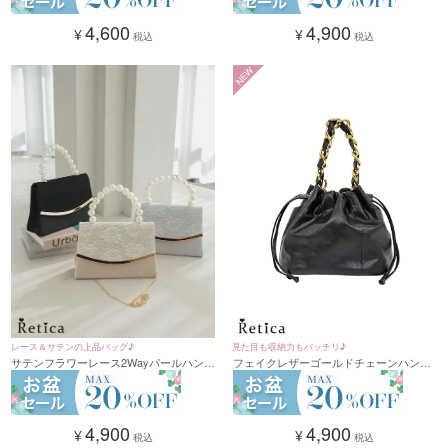
4,900
4,600
¥
¥
税込
税込
NEW
レース＆サテンの上品バッグ♪
見た目も収納力もバッチリ♪
サテンフラワーレース2Wayパールハンド
フェイクレザーゴールドチェーンハンド
バッグ(シルバー/ベージュ/ブラック)
ル巾着2wayバッグ(ブラック)
4,900
4,900
¥
¥
税込
税込