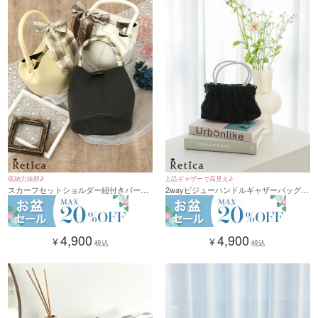
収納力抜群♪
上品ギャザーで高見え♪
スカーフセットショルダー紐付きパーテ
2wayビジューハンドルギャザーバッグ
ィーハンドバッグ(オフホワイト/イエロ
(ブラック)
ー/ブラック)
4,900
4,900
¥
¥
税込
税込