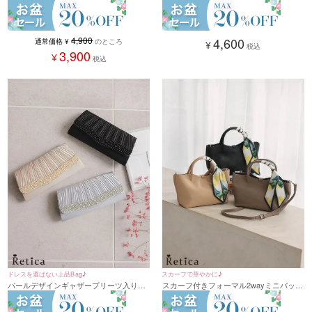
ン2wayミニバッグ（シルバー/ブラッ
2wayバッグ(ベージュ/シルバー/ブラッ
ク）
ク)
4,900
4,600
通常価格
¥
のところ
¥
税込
3,900
¥
税込
スカーフで華やかに♪
ドレスを選ばない上品Bag♪
スカーフ付きフォーマル2wayミニバッグ
パールデザインギャザープリーツ入り
(ベージュ/ブラック/グレージュ)
2wayバッグ(ベージュ/シルバー/ブラッ
ク)