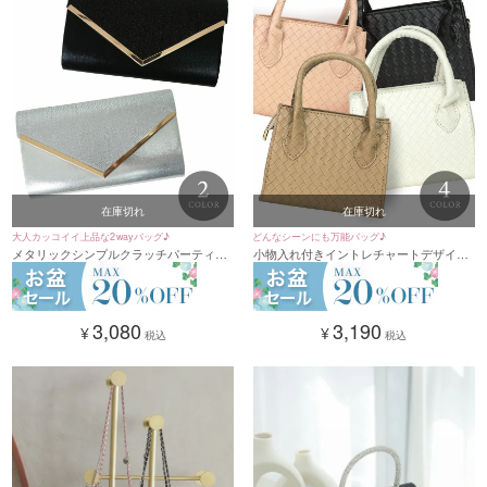
在庫切れ
在庫切れ
大人カッコイイ上品な2wayバッグ♪
どんなシーンにも万能バッグ♪
メタリックシンプルクラッチパーティー
小物入れ付きイントレチャートデザイン
バッグ(シルバー/ブラック)
2Wayパーティーバッグ(ホワイト/ピンク/
ライトブラウン/ブラック)
3,080
3,190
¥
¥
税込
税込