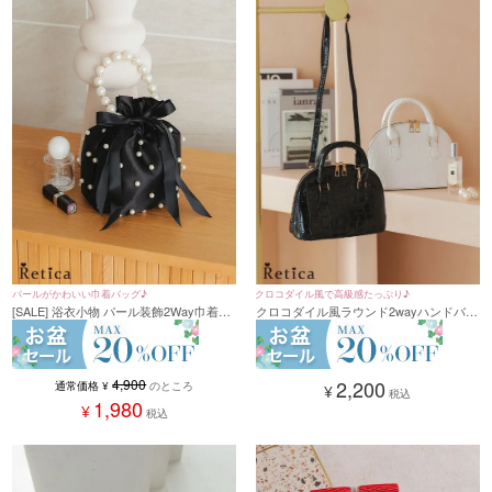
パールがかわいい巾着バッグ♪
クロコダイル風で高級感たっぷり♪
[SALE] 浴衣小物 パール装飾2Way巾着ミ
クロコダイル風ラウンド2wayハンドバッ
ニバッグ(ブラック)
グ(ホワイト/ブラック)
4,900
2,200
通常価格
¥
のところ
¥
税込
1,980
¥
税込