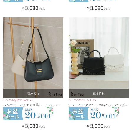
3,080
3,080
¥
¥
税込
税込
在庫切れ
在庫切れ
シンプルな形で上品に♪
コーデのアクセントに♪
ワンカラースクエア金具ハーフムーンシ
チェーンアクセント2wayハンドバッグ
ョルダーバッグ(オフホワイト/ブラック)
(ブラック/ホワイト)
3,080
3,080
¥
¥
税込
税込