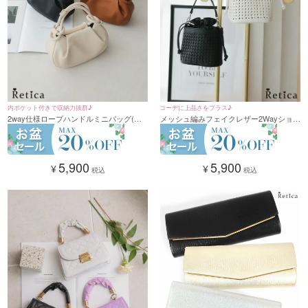
内ポケット付きで収納力抜群♪
コーデに上品さをプラス♪
2way仕様ロープハンドルミニバッグ(ベ
メッシュ編みフェイクレザー2Wayショル
ージュ/ブラック/ブラウン)
ダーバッグ(ブラック/オフホワイト)
5,900
5,900
¥
¥
税込
税込