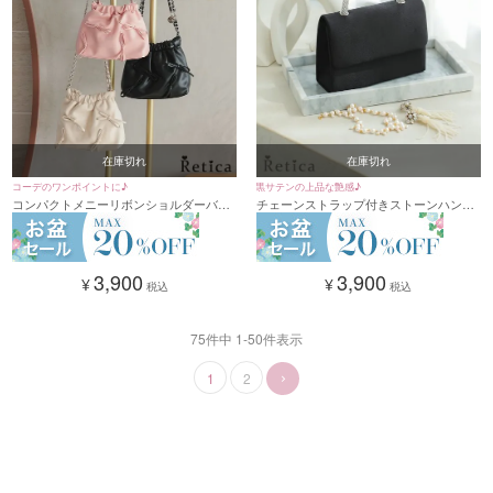
在庫切れ
在庫切れ
コーデのワンポイントに♪
黒サテンの上品な艶感♪
コンパクトメニーリボンショルダーバッ
チェーンストラップ付きストーンハンド
グ(ベージュ/ブラック/ピンク)
ル2Wayサテンハンドミニバッグ(ブラッ
ク)
3,900
3,900
¥
¥
税込
税込
75
件中
1
-
50
件表示
1
2