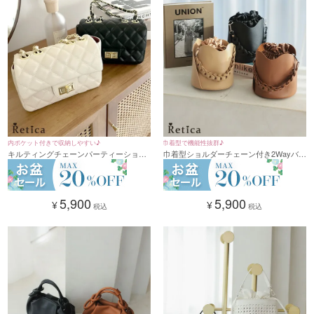
内ポケット付きで収納しやすい♪
巾着型で機能性抜群♪
キルティングチェーンパーティーショル
巾着型ショルダーチェーン付き2Wayバッ
ダーバッグ(ライトベージュ/ブラック)
グ(ベージュ/ブラウン/ブラック)
5,900
5,900
¥
¥
税込
税込