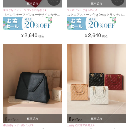
在庫切れ
在庫切れ
華やかなビジューリボンが目を惹く♪
ワンポイントがきらめく♪
リボンモチーフビジューデザインサテン
スクエアストーン付き2wayクラッチバッ
パーティーバッグ(グレー/ベージュ/ピン
グ(ブラック/ホワイト/ゴールド)
ク/ワインレッド/ネイビー/ブラック)
2,640
2,640
¥
¥
税込
税込
在庫切れ
在庫切れ
都会的なレザー調バッグ♪
上品な光沢感で高見え♪