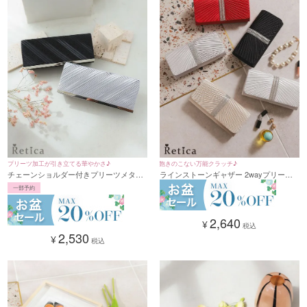
プリーツ加工が引き立てる華やかさ♪
飽きのこない万能クラッチ♪
チェーンショルダー付きプリーツメタル
ラインストーンギャザー 2wayプリーツ
2Wayバッグ (シルバー/ブラック)
クラッチバッグ(ベージュ/シルバー/ブラ
一部予約
ック/ホワイト/レッド)
2,640
¥
税込
2,530
¥
税込