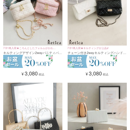
7/31再入荷★ころんとしたフォルムがかわい
7/31再入荷★キルティングが上品♪
キルティングデザイン2wayバニティバッ
チェーン付き2wayキルティングハンドバ
い♡
グ(ブラック/クリーム/ピンク)
ッグ(ブラック/ホワイト)
3,080
3,080
¥
¥
税込
税込