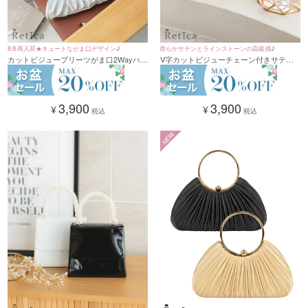
8/6再入荷★キュートながま口デザイン♪
滑らかサテンとラインストーンの高級感♪
カットビジュープリーツがま口2Wayハン
V字カットビジューチェーン付きサテン
ドミニバッグ(ホワイト/シルバー/ペール
2Wayハンドミニバッグ(シルバー/ベージ
ゴールド/ブラック)
ュ/ブラック)
3,900
3,900
¥
¥
税込
税込
NEW