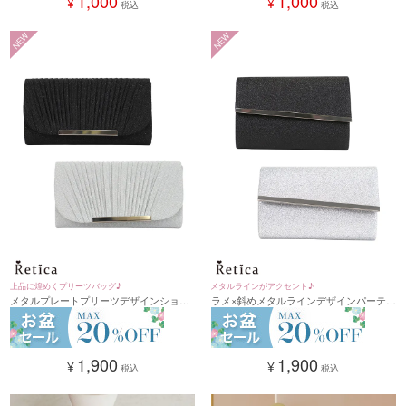
1,000
1,000
¥
¥
税込
税込
NEW
NEW
上品に煌めくプリーツバッグ♪
メタルラインがアクセント♪
メタルプレートプリーツデザインショル
ラメ×斜めメタルラインデザインパーティ
ダーチェーン付き2wayバッグ(ブラック/
ー2wayバッグ(ブラック/シルバー)
シルバー)
1,900
1,900
¥
¥
税込
税込