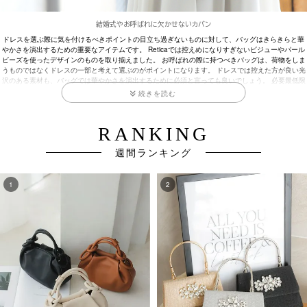
結婚式やお呼ばれに欠かせないカバン
ドレスを選ぶ際に気を付けるべきポイントの目立ち過ぎないものに対して、バッグはきらきらと華
やかさを演出するための重要なアイテムです。 Reticaでは控えめになりすぎないビジューやパール
ビーズを使ったデザインのものを取り揃えました。 お呼ばれの際に持つべきバッグは、荷物をしま
うものではなくドレスの一部と考えて選ぶのがポイントになります。 ドレスでは控えた方が良い光
沢のある素材も、バッグでは華やかさを演出するために必須と言っても良いでしょう。 必要最低限
の荷物が入る程度の小さいサイズで、靴などと色を合わせると素敵なコーディネートになります。
夜間の結婚式・披露宴の場合は、きらきら輝くビジューが付いているようなバッグでも大丈夫で
す。
週間ランキング