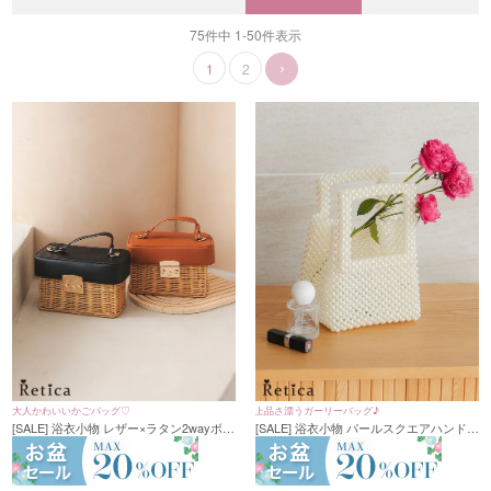
75
件中
1
-
50
件表示
1
2
大人かわいいかごバッグ♡
上品さ漂うガーリーバッグ♪
[SALE] 浴衣小物 レザー×ラタン2wayボッ
[SALE] 浴衣小物 パールスクエアハンドバ
クス型かごバッグ (ブラック/ブラウン)
ッグ(オフホワイト)