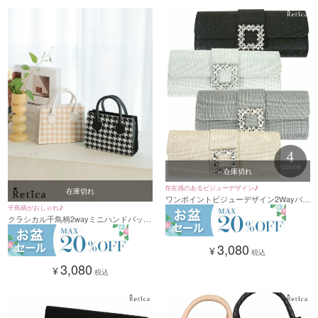
在庫切れ
存在感のあるビジューデザイン♪
在庫切れ
ワンポイントビジューデザイン2Wayパー
千鳥柄がおしゃれ♪
ティーバッグ (ベージュ/シルバー/ブラッ
クラシカル千鳥柄2wayミニハンドバッグ
ク)
(ブラック/オフホワイト)
3,080
¥
税込
3,080
¥
税込