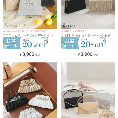
7/2再入荷★お呼ばれコーデに高級感をプラ
大ぶりパールの輝き♪
フラワービジューデザイン2Wayハンドミ
がま口パールショルダーチェーン付きプ
ス♪
ニバッグ(シルバー/ブラック/ゴールド)
リーツ2Wayバッグ(ホワイト/ベージュ/ブ
ラック)
3,900
3,900
¥
¥
税込
税込