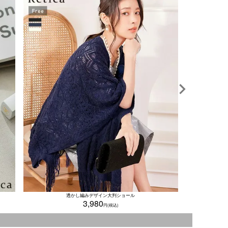
ラインパールス
透かし編みデザイン大判ショール
3,980