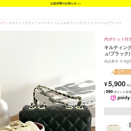
お盆休業のお知らせ >>
ッグ
キルティングチェーンパーティーショルダーバッグ(ライトベージュ/ブラック)
内ポケット付
キルティン
ュ/ブラック)
rt-bg
商品番号
5,900
¥
590
[
ポイント付与 
-