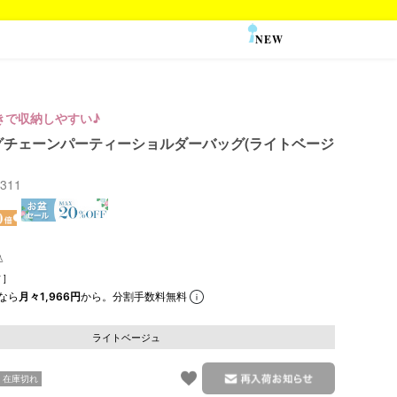
NEW
SALE
きで収納しやすい♪
グチェーンパーティーショルダーバッグ(ライトベージ
2311
]
なら
月々1,966円
から。分割手数料無料
ライトベージュ
在庫切れ